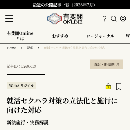
最近の公開記事一覧（2026年7月）
有斐閣Online
おすすめ
ロージャーナル
W
とは
Home
記事
就活セクハラ対策の立法化と施行に向けた対応
表記・略語例
記事ID：L2605013
Webオリジナル
就活セクハラ対策の立法化と施行に
向けた対応
新法施行・実務解説