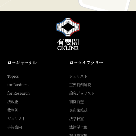
ロージャーナル
ローライブラリー
Topics
ジュリスト
for Business
重要判例解説
for Research
論究ジュリスト
法改正
判例百選
裁判例
民商法雑誌
ジュリスト
法学教室
書籍案内
法律学全集
記念論文集