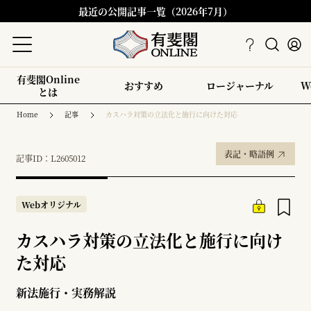
最近の公開記事一覧（2026年7月）
有斐閣Online
おすすめ
ロージャーナル
W
とは
Home
記事
カスハラ対策の立法化と施行に向けた対応
表記・略語例
記事ID：L2605012
Webオリジナル
カスハラ対策の立法化と施行に向け
た対応
新法施行・実務解説