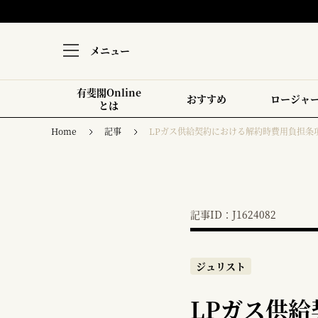
メニュー
有斐閣Online
おすすめ
ロージャ
とは
Home
記事
LPガス供給契約における解約時費用負担条
記事ID：J1624082
ジュリスト
LPガス供