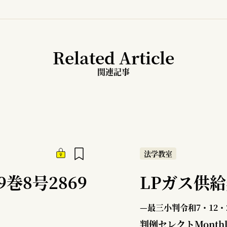
Related Article
関連記事
法学教室
巻8号2869
LPガス供
—最三小判令和7・12・
判例セレクトMonth