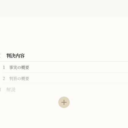
Ⅰ 判決内容
1 事実の概要
2 判旨の概要
Ⅱ 解説
1 本判決の背景・本判決の意義
2 本判決の位置づけ
（1）法9条1号訴訟