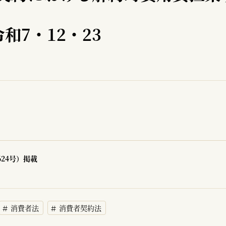
和7・12・23
624号）掲載
消費者法
消費者契約法