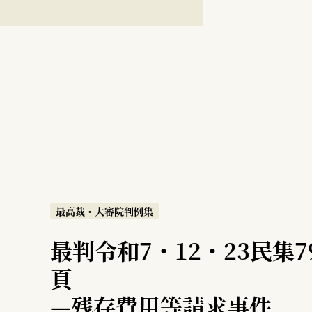
最高裁・大審院判例集
最判令和7・12・23民集79
頁
—
残存費用等請求事件