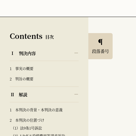
Contents
目次
段落番号
Ⅰ 判決内容
1 事実の概要
2 判旨の概要
Ⅱ 解説
1 本判決の背景・本判決の意義
2 本判決の位置づけ
（1）法9条1号訴訟
（2）LPガス設備費用等請求訴訟