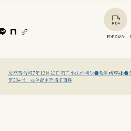
PDFで読む
最高裁令和7年12月23日第三小法廷判決●裁判所Web●
第204号、残存費用等請求事件