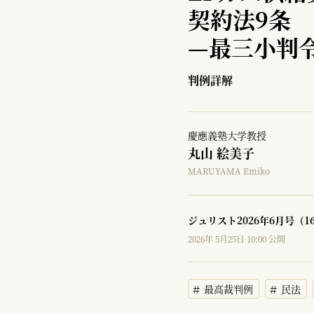
契約法9条
—
最三小判令
判例詳解
慶應義塾大学教授
丸山 絵美子
MARUYAMA Emiko
ジュリスト2026年6月号（1
2026年 5月25日 10:00 公開
最高裁判例
民法