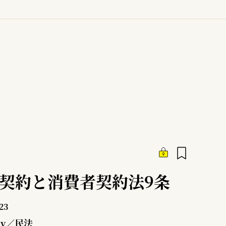
給契約と消費者契約法9条
23
ly／民法