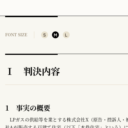
（2）LPガス設備費用等請求訴訟
3 本判決の特徴及び評価
（1）条項の目的・性質
S
M
L
FONT SIZE
（2）「平均的な損害」の解釈
4 本判決の射程、法9条1項1号の機能
Ⅰ 判決内容
1 事実の概要
LPガスの供給等を業とする株式会社X（原告・控訴人・被
社Aが販売する戸建て住宅（以下「本件住宅」という）に