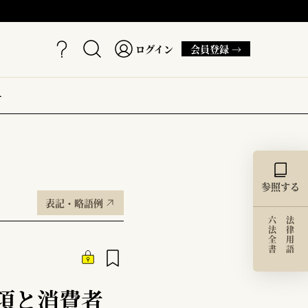
ログイン
会員登録 →
ー
参照する
表記・略語例
六法全書
法律用語
項と消費者