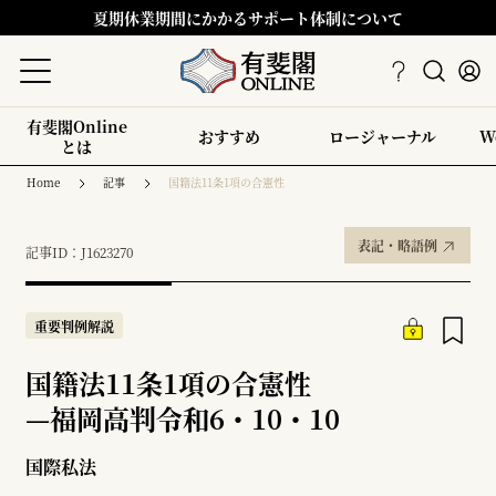
夏期休業期間にかかるサポート体制について
有斐閣Online
おすすめ
ロージャーナル
W
とは
Home
記事
国籍法11条1項の合憲性
表記・略語例
記事ID：J1623270
重要判例解説
国籍法11条1項の合憲性
—
福岡高判令和6・10・10
国際私法