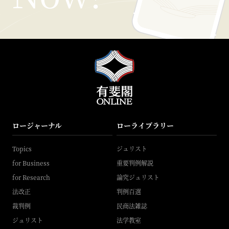
ロージャーナル
ローライブラリー
Topics
ジュリスト
for Business
重要判例解説
for Research
論究ジュリスト
法改正
判例百選
裁判例
民商法雑誌
ジュリスト
法学教室