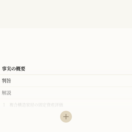
事実の概要
判旨
解説
1 複合構造家屋の固定資産評価
2 関連裁判例
3 本判決の論理