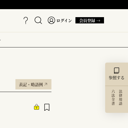
ログイン
会員登録 →
ー
参照する
表記・略語例
六法全書
法律用語