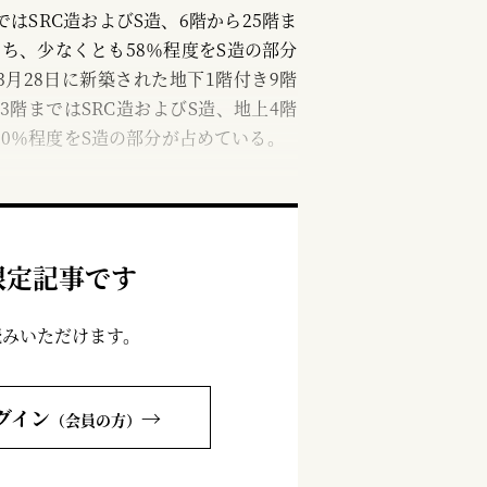
はSRC造およびS造、6階から25階ま
ち、少なくとも58％程度をS造の部分
月28日に新築された地下1階付き9階
階まではSRC造およびS造、地上4階
80％程度をS造の部分が占めている。
限定記事です
読みいただけます。
グイン
→
（会員の方）