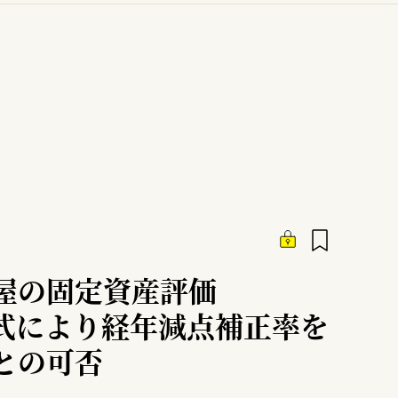
屋の固定資産評価
式により経年減点補正率を
との可否