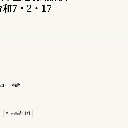
和7・2・17
23号）掲載
最高裁判例