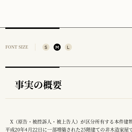
4 複合構造家屋の固定資産評価に関する市町村長の裁量権
5 低層階方式と床面積方式の併存の問題
6 本判決の意義
［参考文献］
S
M
L
FONT SIZE
事実の概要
X（原告・被控訴人・被上告人）が区分所有する本件建物1
平成20年4月22日に一部増築された25階建ての非木造家