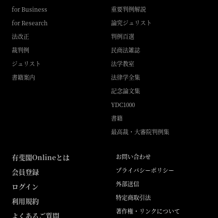
for Business
重要判例解説
for Research
論究ジュリスト
法改正
判例百選
裁判例
民商法雑誌
ジュリスト
法学教室
書籍案内
法律学全集
記念論文集
YDC1000
書籍
最高裁・大審院判例集
有斐閣Onlineとは
お問い合わせ
プライバシーポリシー
会員登録
外部送信
ログイン
特定商取引法
利用規約
著作権・リンクについて
よくあるご質問