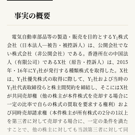
事実の概要
電気自動車部品等の製造・販売を目的とするY
株式
1
会社（日本法人─被告・被控訴人）は、公開会社でな
い株式会社（非公開会社）である。香港所在の中国法
人（有限公司）であるX社（原告・控訴人）は、2015
年・16年にY
社が発行する種類株式を取得した。X社
1
は、Y
社優先株式の取得に際して、Y
社および当時の
1
1
Y
社代表取締役らと株主間契約を締結し、そこにはX社
1
が共同売却権（他の株主が本件株式を売却する場合に
一定の比率で自らの株式の買取を要求する権利）およ
び同時売却請求権（本件株主が所有株式の2分の1以上
を第三者に対して売却する場合に、一定の条件を満た
すことで、他の株主に対しても当該第三者に対して同