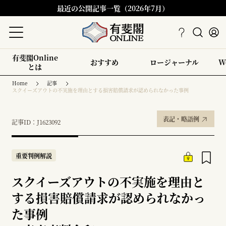
最近の公開記事一覧（2026年7月）
有斐閣Online
おすすめ
ロージャーナル
W
とは
Home
記事
スクイーズアウトの不実施を理由とする損害賠償請求が認められなかった事例
表記・略語例
記事ID：J1623092
重要判例解説
スクイーズアウトの不実施を理由と
する損害賠償請求が認められなかっ
た事例