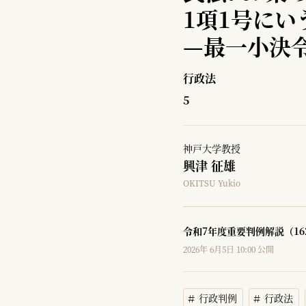
1項1号に
—
最一小決令
行政法
5
神戸大学教授
興津 征雄
OKITSU Yukio
令和7年度重要判例解説（16
2026年 6月5日 10:00 公開
行政判例
行政法