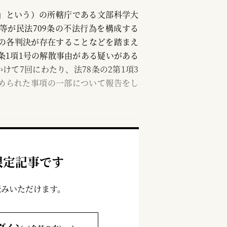
」という）の所轄庁である文部科学大
等が民法709条の不法行為を構成する
訟の各判決が存在することなどを踏まえ
条1項1号の解散事由がある疑いがある
けて7回にわたり、法78条の2第1項3
められた事項の一部について報告をし
限定記事です
読みいただけます。