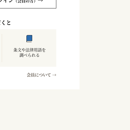
グイン
→
（会員の方）
だくと
条文や法律用語を
調べられる
会員について →