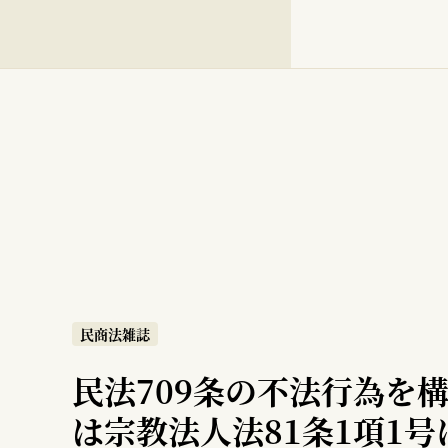
民商法雑誌
民法709条の不法行為を
は宗教法人法81条1項1