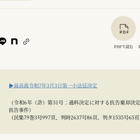
PDFで読む
▶最高裁令和7年3月3日第一小法廷決定
（令和6年（許）第31号：過料決定に対する抗告棄却決
抗告事件）
（民集79巻3号997頁、判時2637号86頁、判タ1535号65