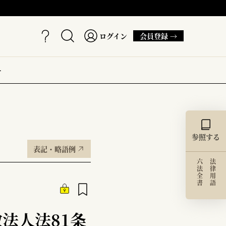
ログイン
会員登録 →
ー
参照する
表記・略語例
六法全書
法律用語
法人法81条