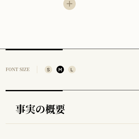
2 民法709条と禁止規範・命令規範
⑴
⑵
⑶
⑷
3 「法令」は成文法に限られるか
S
M
L
FONT SIZE
4 解釈の補強
⑴
⑵
事実の概要
［参考文献］