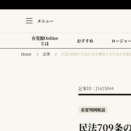
メニュー
有斐閣Online
おすすめ
ロージャ
とは
Home
記事
民法709条の不法行為を構成する行為の宗教
記事ID：J1623044
重要判例解説
民法709条