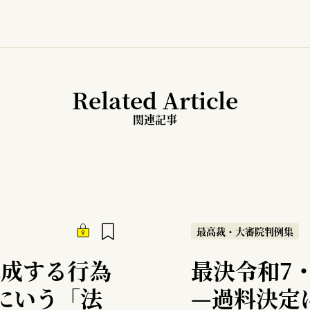
Related Article
関連記事
最高裁・大審院判例集
構成する行為
最決令和7・
号にいう「法
—
過料決定