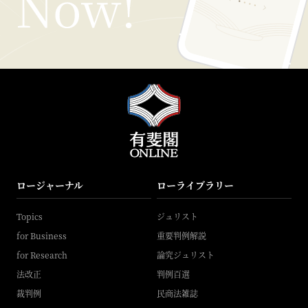
ロージャーナル
ローライブラリー
Topics
ジュリスト
for Business
重要判例解説
for Research
論究ジュリスト
法改正
判例百選
裁判例
民商法雑誌