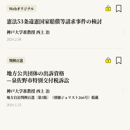
Webオリジナル
憲法53条違憲国家賠償等請求事件の検討
神戸大学准教授
西上 治
2024.2.08
判例百選
地方公共団体の出訴資格
—
泉佐野市特別交付税訴訟
神戸大学准教授
西上 治
地方自治判例百選〔第5版〕（別冊ジュリスト266号）掲載
2024.1.15