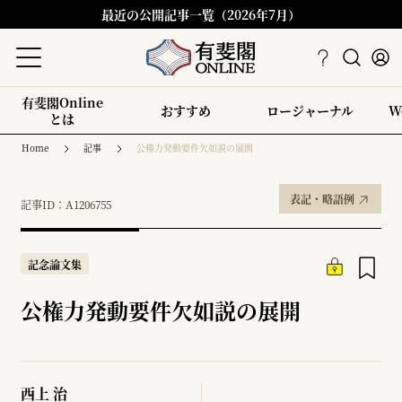
最近の公開記事一覧（2026年7月）
有斐閣Online
おすすめ
ロージャーナル
W
とは
Home
記事
公権力発動要件欠如説の展開
表記・略語例
記事ID：A1206755
記念論文集
公権力発動要件欠如説の展開
西上 治