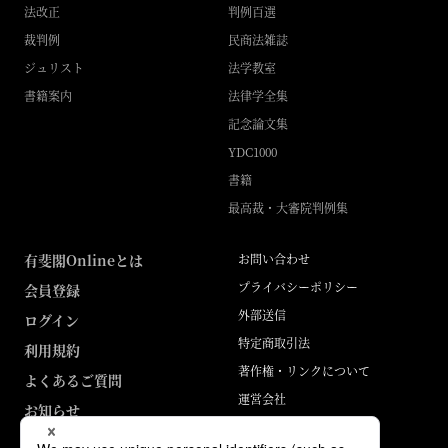
法改正
判例百選
裁判例
民商法雑誌
ジュリスト
法学教室
書籍案内
法律学全集
記念論文集
YDC1000
書籍
最高裁・大審院判例集
有斐閣Onlineとは
お問い合わせ
プライバシーポリシー
会員登録
外部送信
ログイン
特定商取引法
利用規約
著作権・リンクについて
よくあるご質問
運営会社
お知らせ