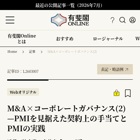
最近の公開記事一覧（2026年7月）
有斐閣Online
おすすめ
ロージャーナル
W
とは
Home
記事
M&A×コーポレートガバナンス(2)
表記・略語例
記事ID：L2603007
Webオリジナル
M&A×コーポレートガバナンス(2)
—
PMIを見据えた契約上の手当てと
PMIの実践