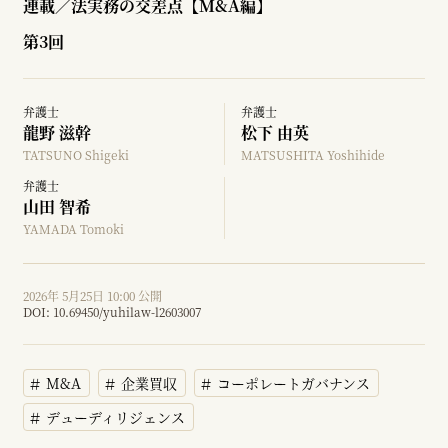
連載／法実務の交差点【M&A編】
第3回
弁護士
弁護士
龍野 滋幹
松下 由英
TATSUNO Shigeki
MATSUSHITA Yoshihide
弁護士
山田 智希
YAMADA Tomoki
2026年 5月25日 10:00 公開
DOI:
10.69450/yuhilaw-l2603007
M&A
企業買収
コーポレートガバナンス
デューディリジェンス