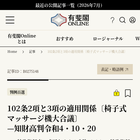
最近の公開記事一覧（2026年7月）
有斐閣Online
おすすめ
ロージャーナル
W
とは
Home
記事
102条2項と3項の適用関係〔椅子式マッサージ機大合議〕
表記・略語例
記事ID：B0275148
判例百選
102条2項と3項の適用関係〔椅子式
マッサージ機大合議〕
—
知財高判令和4・10・20