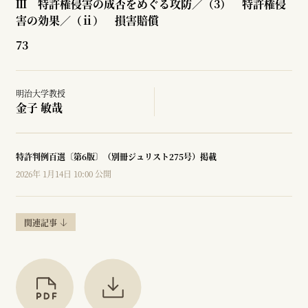
Ⅲ 特許権侵害の成否をめぐる攻防／（3） 特許権侵
害の効果／（ⅱ） 損害賠償
73
明治大学教授
金子 敏哉
特許判例百選〔第6版〕（別冊ジュリスト275号）掲載
2026年 1月14日 10:00 公開
関連記事