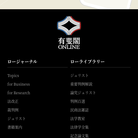
ロージャーナル
ローライブラリー
Topics
ジュリスト
for Business
重要判例解説
for Research
論究ジュリスト
法改正
判例百選
裁判例
民商法雑誌
ジュリスト
法学教室
書籍案内
法律学全集
記念論文集