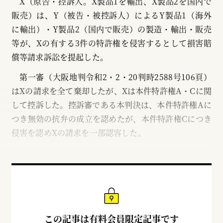
X（原告・控訴人。X製品1を輸出、X製品2を国内で
販売）は、Y（被告・被控訴人）によるY製品1（海外
に輸出）・Y製品2（国内で販売）の製造・輸出・販売
等が、Xの有する3件の特許権を侵害するとして損害賠
償等請求訴訟を提起した。
第一審（大阪地判令和2・2・20判時2588号106頁）
はXの請求を全て棄却したが、Xは本件特許権A・Cに関
して控訴した。控訴審である本判決は、本件特許権Aに
つき無効の抗弁の成立を認めたが、本件特許権Cにつき
侵害を認めXの請求を一部認容した。
この記事は有料会員限定記事です