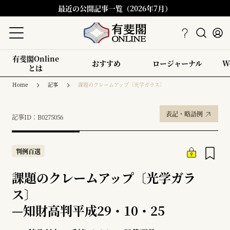
最近の公開記事一覧（2026年7月）
有斐閣Online
おすすめ
ロージャーナル
W
とは
Home
記事
課題のクレームアップ〔光学ガラス〕
表記・略語例
記事ID：B0275056
判例百選
課題のクレームアップ〔光学ガラ
ス〕
—
知財高判平成29・10・25