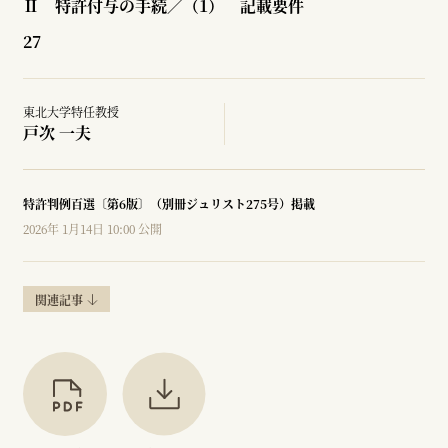
Ⅱ 特許付与の手続／（1） 記載要件
27
東北大学特任教授
戸次 一夫
特許判例百選〔第6版〕（別冊ジュリスト275号）掲載
2026年 1月14日 10:00 公開
関連記事