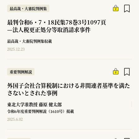
最高裁・大審院判例集
最判令和6・7・18民集78巻3号1097頁
—
法人税更正処分等取消請求事件
最高裁・大審院判例集収載
2025.12.23
重要判例解説
外国子会社合算税制における非関連者基準を満た
さないとされた事例
東北大学准教授
藤原 健太郎
令和6年度重要判例解説（1610号）掲載
2025.6.02