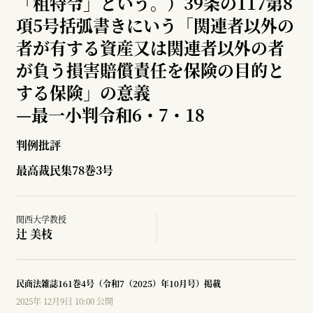
「租特令」という。）39条の117第8
項5号括弧書きにいう「関連者以外の
者が有する資産又は関連者以外の者
が負う損害賠償責任を保険の目的と
する保険」の意義
—
最一小判令和6・7・18
判例批評
最高裁民集78巻3号
関西大学教授
辻 美枝
民商法雑誌161巻4号（令和7（2025）年10月号）掲載
2025年 12月9日 10:00 公開