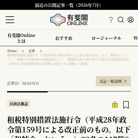
最近の公開記事一覧（2026年7月）
有斐閣Online
おすすめ
ロージャーナル
W
とは
Home
記事
租税特別措置法施行令（平成28年政令第159号による改正前のもの。以下「租特令」とい
う。）39条の117第8項5号括弧書きにいう「関連者以外の者が有する資産又は関連者以外
の者が負う損害賠償責任を保険の目的とする保険」の意義
表記・略語例
記事ID：M1614131
民商法雑誌
租税特別措置法施行令（平成28年政
令第159号による改正前のもの。以下