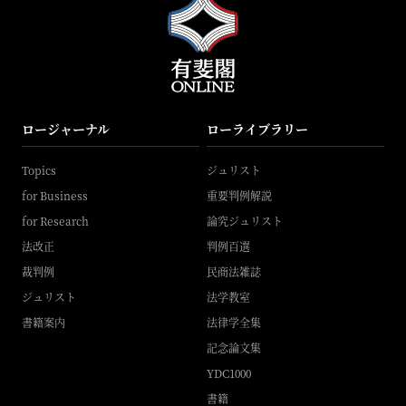
ロージャーナル
ローライブラリー
Topics
ジュリスト
for Business
重要判例解説
for Research
論究ジュリスト
法改正
判例百選
裁判例
民商法雑誌
ジュリスト
法学教室
書籍案内
法律学全集
記念論文集
YDC1000
書籍