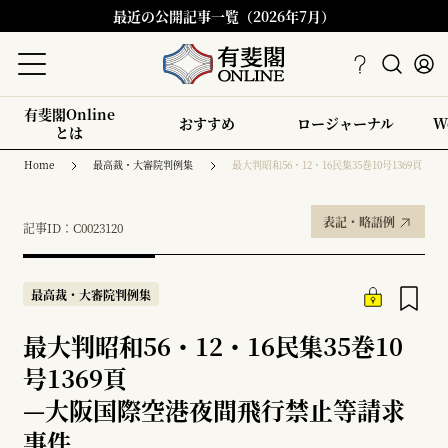
最近の公開記事一覧（2026年7月）
有斐閣Online
おすすめ
ロージャーナル
W
とは
Home
最高裁・大審院判例集
最大判昭和56・12・16民集35巻10号1369頁
表記・略語例
記事ID：C0023120
最高裁・大審院判例集
最大判昭和56・12・16民集35巻10
号1369頁
—
大阪国際空港夜間飛行禁止等請求
事件