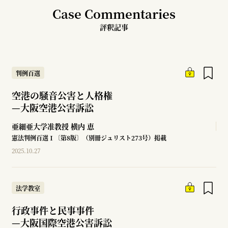
Case Commentaries
評釈記事
判例百選
空港の騒音公害と人格権
—
大阪空港公害訴訟
亜細亜大学准教授
横内 恵
憲法判例百選Ⅰ〔第8版〕（別冊ジュリスト273号）掲載
2025.10.27
法学教室
行政事件と民事事件
—
大阪国際空港公害訴訟