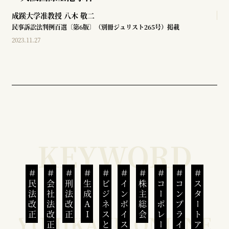
成蹊大学准教授
八木 敬二
民事訴訟法判例百選〔第6版〕（別冊ジュリスト265号）掲載
2023.11.27
民法改正
会社法改正
刑法改正
生成AI
ビジネスと人権
インボイス制度
株主総会
コンプライアンス
スタートアップ