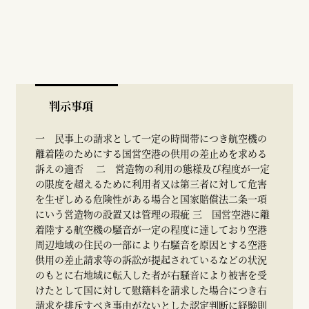
判示事項
一 民事上の請求として一定の時間帯につき航空機の
離着陸のためにする国営空港の供用の差止めを求める
訴えの適否 二 営造物の利用の態様及び程度が一定
の限度を超えるために利用者又は第三者に対して危害
を生ぜしめる危険性がある場合と国家賠償法二条一項
にいう営造物の設置又は管理の瑕疵 三 国営空港に離
着陸する航空機の騒音が一定の程度に達しており空港
周辺地域の住民の一部により右騒音を原因とする空港
供用の差止請求等の訴訟が提起されているなどの状況
のもとに右地域に転入した者が右騒音により被害を受
けたとして国に対して慰籍料を請求した場合につき右
請求を排斥すべき事由がないとした認定判断に経験則