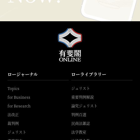
ロージャーナル
ローライブラリー
Topics
ジュリスト
for Business
重要判例解説
for Research
論究ジュリスト
法改正
判例百選
裁判例
民商法雑誌
ジュリスト
法学教室