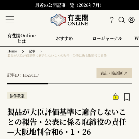
最近の公開記事一覧（2026年7月）
有斐閣Online
おすすめ
ロージャーナル
W
とは
Home
記事
製品が大臣評価基準に適合しないことの報告・公表に係る取締役の責任
表記・略語例
記事ID：H5280117
法学教室
製品が大臣評価基準に適合しないこ
との報告・公表に係る取締役の責任
—
大阪地判令和6・1・26