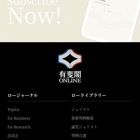
ロージャーナル
ローライブラリー
Topics
ジュリスト
for Business
重要判例解説
for Research
論究ジュリスト
法改正
判例百選