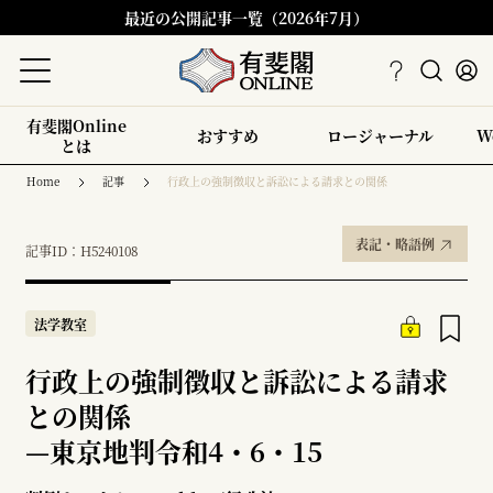
最近の公開記事一覧（2026年7月）
有斐閣Online
おすすめ
ロージャーナル
W
とは
Home
記事
行政上の強制徴収と訴訟による請求との関係
表記・略語例
記事ID：H5240108
法学教室
行政上の強制徴収と訴訟による請求
との関係
—
東京地判令和4・6・15