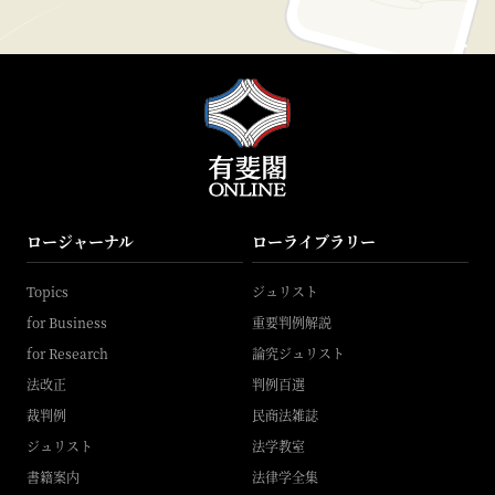
ロージャーナル
ローライブラリー
Topics
ジュリスト
for Business
重要判例解説
for Research
論究ジュリスト
法改正
判例百選
裁判例
民商法雑誌
ジュリスト
法学教室
書籍案内
法律学全集