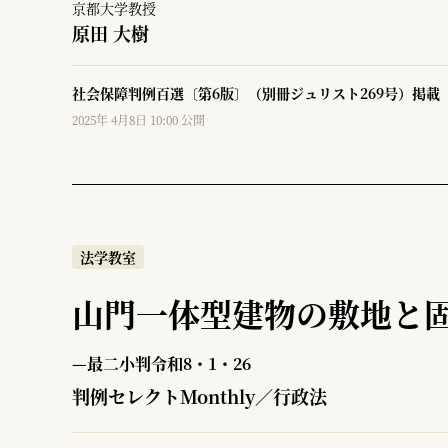
京都大学教授
原田 大樹
社会保障判例百選〔第6版〕（別冊ジュリスト269号）掲載
2025年 4月8日 10:00 公開
法学教室
山門一体型建物の敷地と
—最二小判令和8・1・26
判例セレクトMonthly／行政法