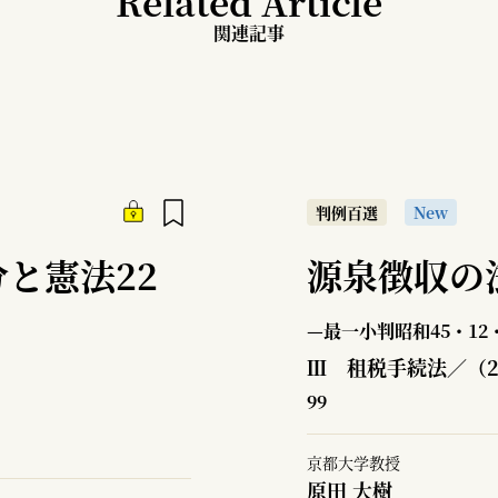
Related Article
関連記事
判例百選
New
と憲法22
源泉徴収の
—最一小判昭和45・12・
Ⅲ 租税手続法／（
99
京都大学教授
原田 大樹