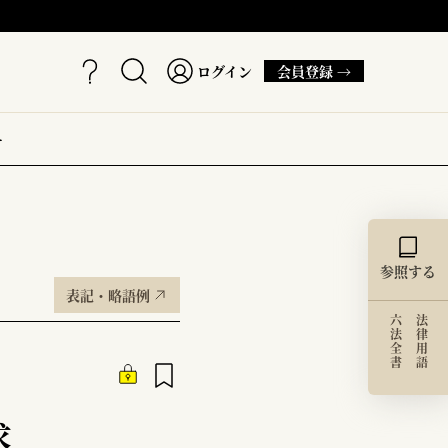
ログイン
会員登録 →
ー
参照する
表記・略語例
六法全書
法律用語
求