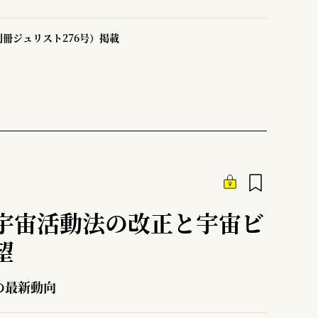
冊ジュリスト276号）掲載
宇宙活動法の改正と宇宙ビ
望
の最新動向