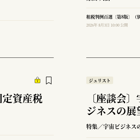
租税判例百選〔第8版〕（別
2026年 8月3日 10:00 公開
ジュリスト
固定資産税
〔座談会〕
ジネスの展
特集／宇宙ビジネス