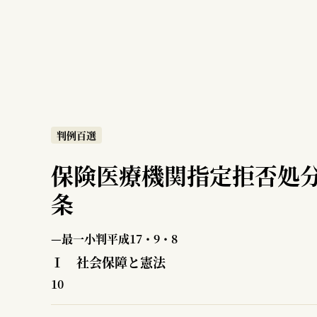
判例百選
保険医療機関指定拒否処分
条
—最一小判平成17・9・8
Ⅰ 社会保障と憲法
10