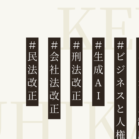
民法改正
会社法改正
刑法改正
生成AI
ビジネスと人権
イ