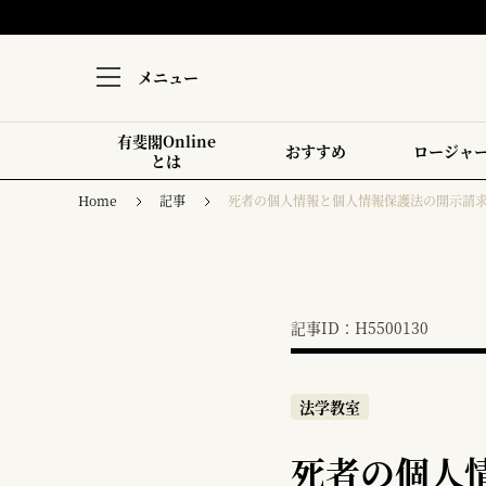
メニュー
有斐閣Online
おすすめ
ロージャ
とは
Home
記事
死者の個人情報と個人情報保護法の開示請
記事ID：H5500130
法学教室
死者の個人