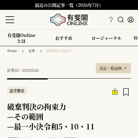
最近の公開記事一覧（2026年7月）
有斐閣Online
おすすめ
ロージャーナル
W
とは
Home
記事
破棄判決の拘束力
表記・略語例
記事ID：H5210126
法学教室
破棄判決の拘束力
—
その範囲
—
最一小決令和5・10・11