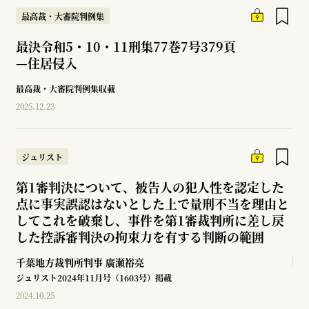
最高裁・大審院判例集
最決令和5・10・11刑集77巻7号379頁
—
住居侵入
最高裁・大審院判例集収載
2025.12.23
ジュリスト
第1審判決について、被告人の犯人性を認定した
点に事実誤認はないとした上で量刑不当を理由と
してこれを破棄し、事件を第1審裁判所に差し戻
した控訴審判決の拘束力を有する判断の範囲
千葉地方裁判所判事
廣瀬裕亮
ジュリスト2024年11月号（1603号）掲載
2024.10.25