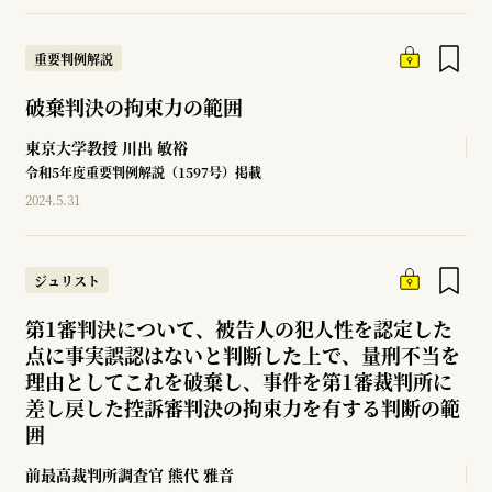
重要判例解説
破棄判決の拘束力の範囲
東京大学教授
川出 敏裕
令和5年度重要判例解説（1597号）掲載
2024.5.31
ジュリスト
第1審判決について、被告人の犯人性を認定した
点に事実誤認はないと判断した上で、量刑不当を
理由としてこれを破棄し、事件を第1審裁判所に
差し戻した控訴審判決の拘束力を有する判断の範
囲
前最高裁判所調査官
熊代 雅音