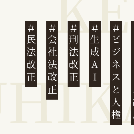
民法改正
会社法改正
刑法改正
生成AI
ビジネスと人権
イ