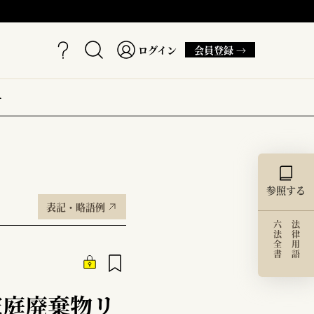
ログイン
会員登録 →
ー
参照する
表記・略語例
六法全書
法律用語
家庭廃棄物リ