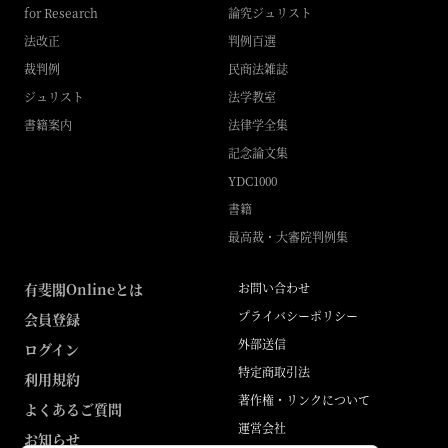
for Research
論究ジュリスト
法改正
判例百選
裁判例
民商法雑誌
ジュリスト
法学教室
書籍案内
法律学全集
記念論文集
YDC1000
書籍
最高裁・大審院判例集
有斐閣Onlineとは
お問い合わせ
プライバシーポリシー
会員登録
外部送信
ログイン
特定商取引法
利用規約
著作権・リンクについて
よくあるご質問
運営会社
お知らせ