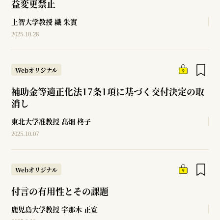
益変更禁止
上智大学教授
織 朱實
2025.10.28
Webオリジナル
補助金等適正化法17条1項に基づく交付決定の取
消し
東北大学准教授
髙畑 柊子
2025.10.07
Webオリジナル
付言の有用性とその課題
鹿児島大学教授
宇那木 正寛