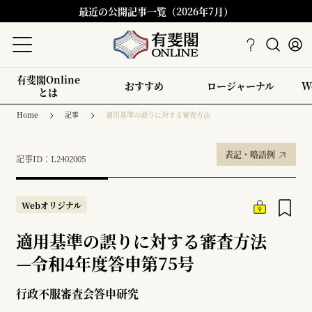
最近の公開記事一覧（2026年7月）
有斐閣Online
おすすめ
ロージャーナル
W
とは
Home
記事
適用基準の誤りに対する審査方法
表記・略語例
記事ID：L2402005
Webオリジナル
適用基準の誤りに対する審査方法
—
令和4年度答申第75号
行政不服審査会答申研究