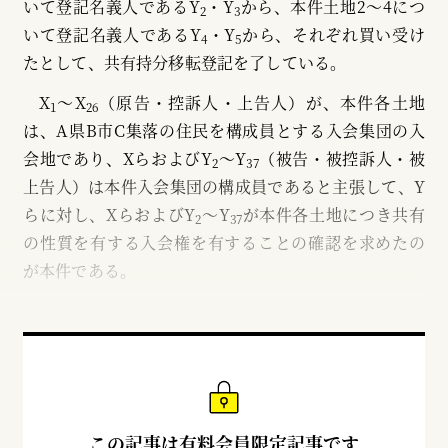
いて登記名義人であるY
・Y
から、本件土地2～4につ
2
3
いて登記名義人であるY
・Y
から、それぞれ買い受け
4
5
たとして、共有持分移転登記を了している。
X
～X
（原告・控訴人・上告人）が、本件各土地
1
26
は、A県B市C集落の住民を構成員とする入会集団の入
会地であり、XらおよびY
～Y
（被告・被控訴人・被
2
37
上告人）は本件入会集団の構成員であると主張して、Y
らに対し、XらおよびY
～Y
が本件各土地につき共有
2
37
の性質を有する入会権を有することの確認を求めたの
が本件である。
この記事は有料会員限定記事です