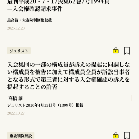
最判平成20・7・17民集62巻7号1994頁
—
入会権確認請求事件
最高裁・大審院判例集収載
2025.12.23
ジュリスト
入会集団の一部の構成員が訴えの提起に同調しな
い構成員を被告に加えて構成員全員が訴訟当事者
となる形式で第三者に対する入会権確認の訴えを
提起することの許否
髙橋 譲
ジュリスト2010年4月15日号（1399号）掲載
2022.10.27
重要判例解説