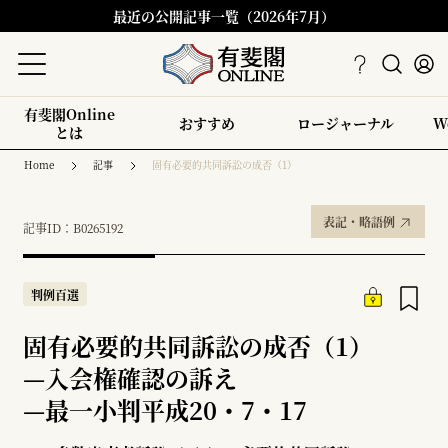
最近の公開記事一覧（2026年7月）
有斐閣Online
おすすめ
ロージャーナル
W
とは
Home
記事
固有必要的共同訴訟の成否（1）
表記・略語例
記事ID：B0265192
判例百選
固有必要的共同訴訟の成否（1）
—
入会権確認の訴え
—
最一小判平成20・7・17