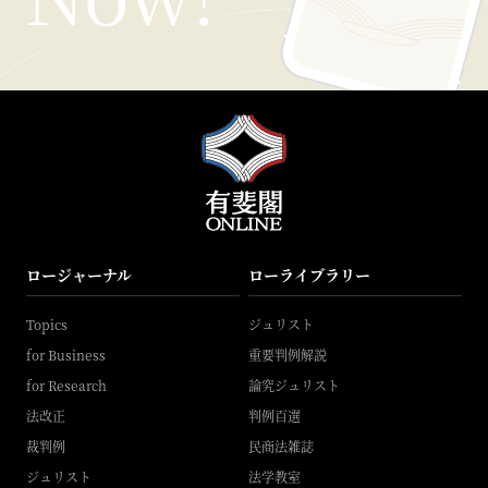
ロージャーナル
ローライブラリー
Topics
ジュリスト
for Business
重要判例解説
for Research
論究ジュリスト
法改正
判例百選
裁判例
民商法雑誌
ジュリスト
法学教室