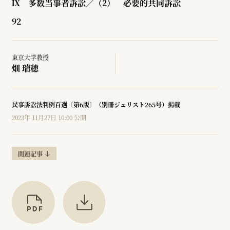
Ⅸ 多数当事者訴訟／（2） 必要的共同訴訟
92
東京大学教授
畑 瑞穂
民事訴訟法判例百選〔第6版〕（別冊ジュリスト265号）掲載
2023年 11月27日 10:00 公開
関連記事