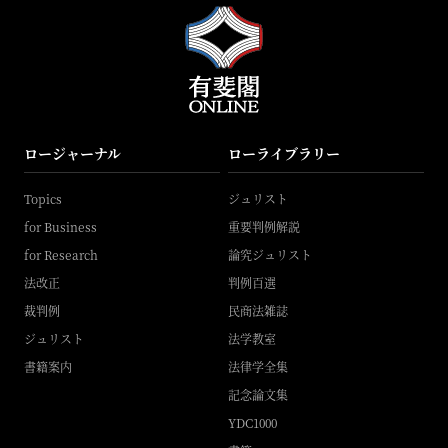
ロージャーナル
ローライブラリー
Topics
ジュリスト
for Business
重要判例解説
for Research
論究ジュリスト
法改正
判例百選
裁判例
民商法雑誌
ジュリスト
法学教室
書籍案内
法律学全集
記念論文集
YDC1000