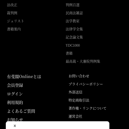
法改正
判例百選
裁判例
民商法雑誌
ジュリスト
法学教室
書籍案内
法律学全集
記念論文集
YDC1000
書籍
最高裁・大審院判例集
有斐閣Onlineとは
お問い合わせ
プライバシーポリシー
会員登録
外部送信
ログイン
特定商取引法
利用規約
著作権・リンクについて
よくあるご質問
運営会社
お知らせ