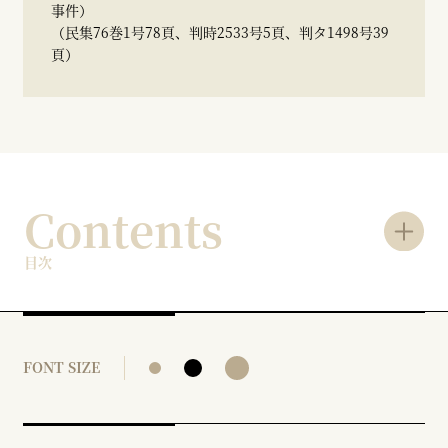
事件）
（民集76巻1号78頁、判時2533号5頁、判タ1498号39
頁）
Contents
目次
FONT SIZE