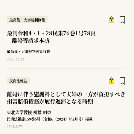
最高裁・大審院判例集
最判令和4・1・28民集76巻1号78頁
—
離婚等請求本訴
最高裁・大審院判例集収載
2025.12.23
民商法雑誌
離婚に伴う慰謝料として夫婦の一方が負担すべき
損害賠償債務が履行遅滞となる時期
東北大学教授
櫛橋 明香
民商法雑誌159巻6号（令和6（2024）年2月号）掲載
2024.3.27