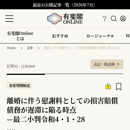
最近の公開記事一覧（2026年7月）
有斐閣Online
おすすめ
ロージャーナル
W
とは
Home
記事
離婚に伴う慰謝料としての損害賠償債務が遅滞に陥る時点
表記・略語例
記事ID：J1583069
重要判例解説
離婚に伴う慰謝料としての損害賠償
債務が遅滞に陥る時点
—
最二小判令和4・1・28