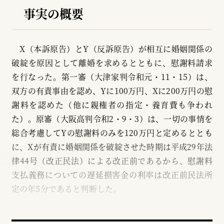
事実の概要
X（本訴原告）とY（反訴原告）が相互に婚姻関係の
破綻を原因として離婚を求めるとともに、慰謝料請求
を行なった。第一審（大津家判令和元・11・15）は、
双方の有責事由を認め、Yに100万円、Xに200万円の慰
謝料を認めた（他に親権者の指定・養育費も争われ
た）。原審（大阪高判令和2・9・3）は、一切の事情を
総合考慮してYの慰謝料のみを120万円と定めるととも
に、Xが有責に婚姻関係を破綻させた時期は平成29年法
律44号（改正民法）による改正前であるから、慰謝料
支払義務についての遅延損害金の利率は改正前民法所
定の年5分であると判断した。