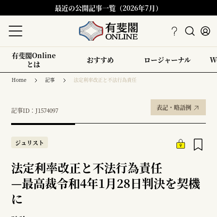
最近の公開記事一覧（2026年7月）
有斐閣Online
おすすめ
ロージャーナル
W
とは
Home
記事
法定利率改正と不法行為責任
表記・略語例
記事ID：J1574097
ジュリスト
法定利率改正と不法行為責任
—
最高裁令和4年1月28日判決を契機
に