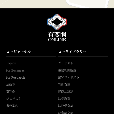
ロージャーナル
ローライブラリー
Topics
ジュリスト
for Business
重要判例解説
for Research
論究ジュリスト
法改正
判例百選
裁判例
民商法雑誌
ジュリスト
法学教室
書籍案内
法律学全集
記念論文集