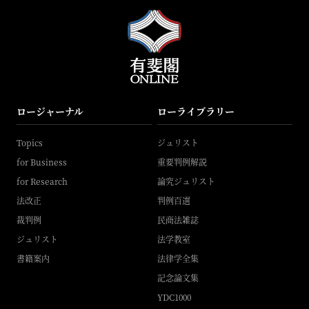
ロージャーナル
ローライブラリー
Topics
ジュリスト
for Business
重要判例解説
for Research
論究ジュリスト
法改正
判例百選
裁判例
民商法雑誌
ジュリスト
法学教室
書籍案内
法律学全集
記念論文集
YDC1000