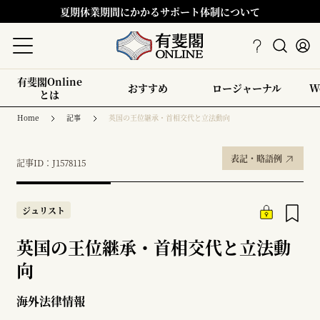
夏期休業期間にかかるサポート体制について
有斐閣Online
おすすめ
ロージャーナル
W
とは
Home
記事
英国の王位継承・首相交代と立法動向
表記・略語例
記事ID：J1578115
ジュリスト
英国の王位継承・首相交代と立法動
向
海外法律情報