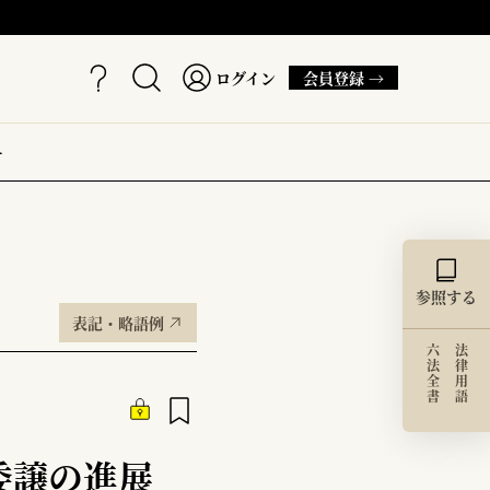
ログイン
会員登録 →
ー
参照する
表記・略語例
六法全書
法律用語
委譲の進展