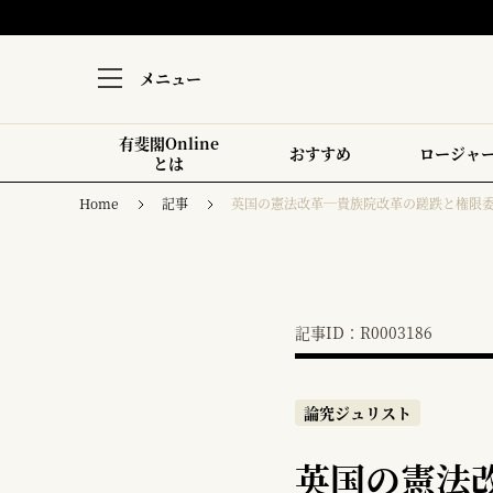
メニュー
有斐閣Online
おすすめ
ロージャ
とは
Home
記事
英国の憲法改革―貴族院改革の蹉跌と権限
記事ID：R0003186
論究ジュリスト
英国の憲法