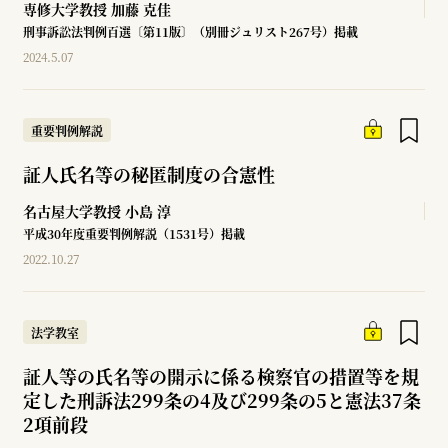
専修大学教授
加藤 克佳
刑事訴訟法判例百選〔第11版〕（別冊ジュリスト267号）掲載
2024.5.07
重要判例解説
証人氏名等の秘匿制度の合憲性
名古屋大学教授
小島 淳
平成30年度重要判例解説（1531号）掲載
2022.10.27
法学教室
証人等の氏名等の開示に係る検察官の措置等を規
定した刑訴法299条の4及び299条の5と憲法37条
2項前段