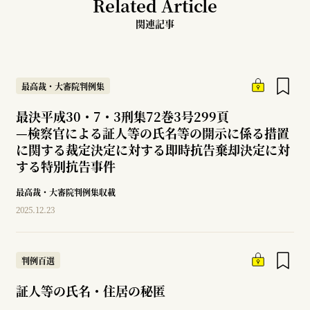
Related Article
関連記事
最高裁・大審院判例集
最決平成30・7・3刑集72巻3号299頁
—
検察官による証人等の氏名等の開示に係る措置
に関する裁定決定に対する即時抗告棄却決定に対
する特別抗告事件
最高裁・大審院判例集収載
2025.12.23
判例百選
証人等の氏名・住居の秘匿