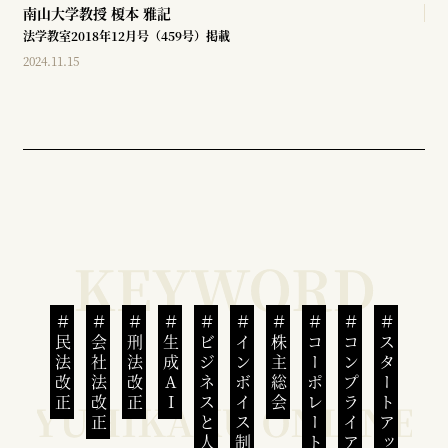
南山大学教授
榎本 雅記
法学教室2018年12月号（459号）掲載
2024.11.15
民法改正
会社法改正
刑法改正
生成AI
ビジネスと人権
インボイス制度
株主総会
コーポレートガバナンス
コンプライアンス
スタートアップ