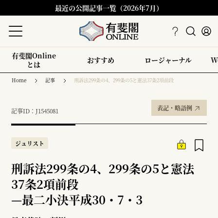
最近の公開記事一覧（2026年7月）
有斐閣Online
おすすめ
ロージャーナル
W
とは
Home
記事
刑訴法299条の4、299条の5と憲法37条2項前段
表記・略語例
記事ID：J1545081
ジュリスト
刑訴法299条の4、299条の5と憲法
37条2項前段
—
最二小決平成30・7・3