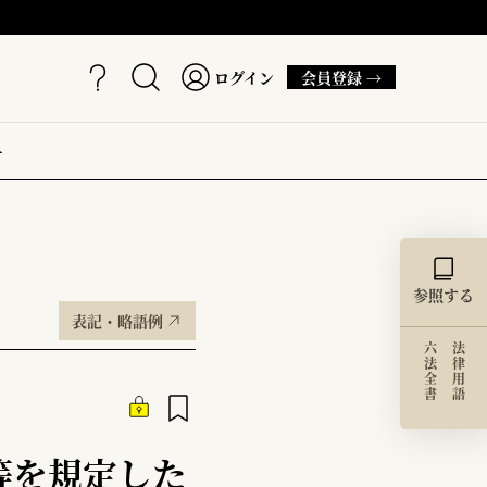
ログイン
会員登録 →
ー
参照する
表記・略語例
六法全書
法律用語
等を規定した