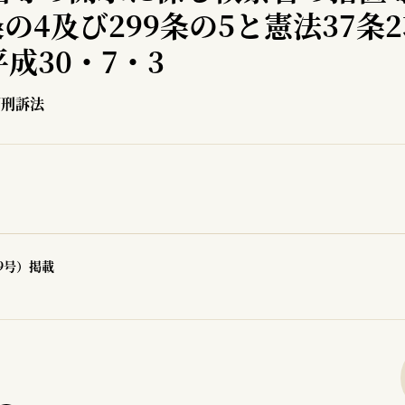
条の4及び299条の5と憲法37条
成30・7・3
／刑訴法
59号）掲載