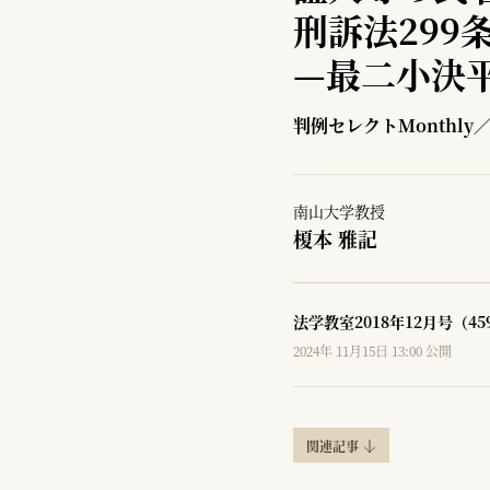
刑訴法299
—
最二小決平
判例セレクトMonthly
南山大学教授
榎本 雅記
法学教室2018年12月号（4
2024年 11月15日 13:00 公開
関連記事