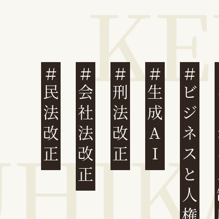
民法改正
会社法改正
刑法改正
生成AI
ビジネスと人権
イ