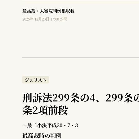
最高裁・大審院判例集収載
2025年 12月23日 17:00 公開
ジュリスト
刑訴法299条の4、299条
条2項前段
—最二小決平成30・7・3
最高裁時の判例