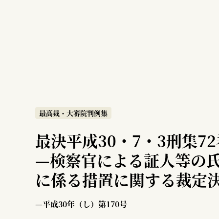
最高裁・大審院判例集
最決平成30・7・3刑集72
—
検察官による証人等の
に係る措置に関する裁定
即時抗告棄却決定に対す
—平成30年（し）第170号
件