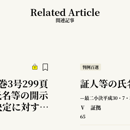
Related Article
関連記事
判例百選
巻3号299頁
証人等の氏
氏名等の開示
—最二小決平成30・7・
決定に対する
Ⅴ 証拠
る特別抗告事
65