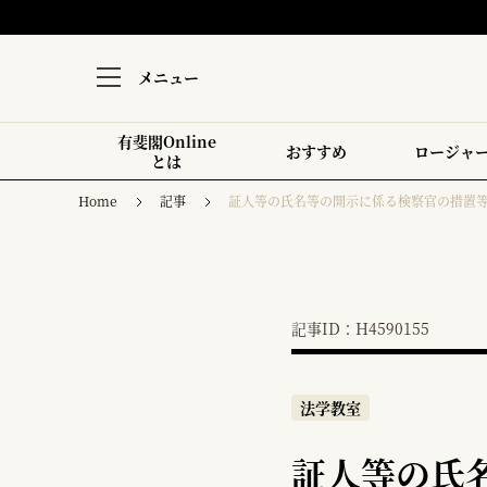
メニュー
有斐閣Online
おすすめ
ロージャ
とは
Home
記事
証人等の氏名等の開示に係る検察官の措置等を規
記事ID：H4590155
法学教室
証人等の氏