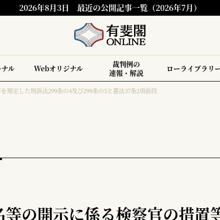
2026年8月3日
最近の公開記事一覧（2026年7月）
裁判例の
ーナル
Webオリジナル
ローライブラリ
速報・解説
定した刑訴法299条の4及び299条の5と憲法37条2項前段
名等の開示に係る検察官の措置