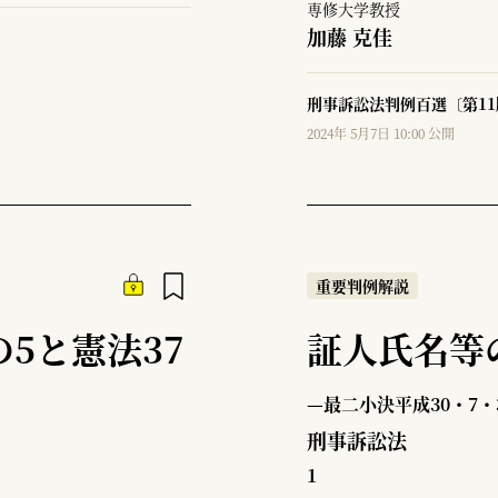
専修大学教授
加藤 克佳
刑事訴訟法判例百選〔第11
2024年 5月7日 10:00 公開
重要判例解説
の5と憲法37
証人氏名等
—最二小決平成30・7・
刑事訴訟法
1