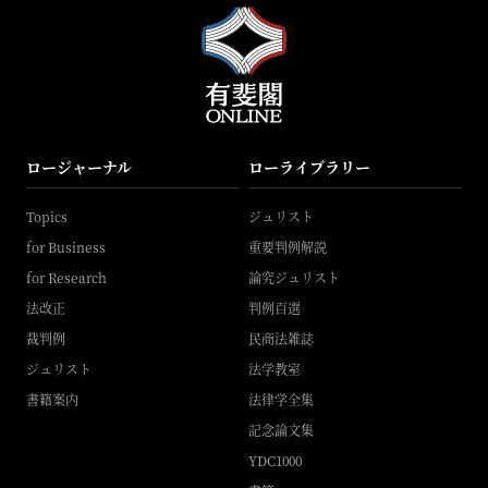
ロージャーナル
ローライブラリー
Topics
ジュリスト
for Business
重要判例解説
for Research
論究ジュリスト
法改正
判例百選
裁判例
民商法雑誌
ジュリスト
法学教室
書籍案内
法律学全集
記念論文集
YDC1000