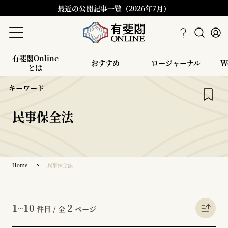
最近の公開記事一覧（2026年7月）
有斐閣Online
おすすめ
ロージャーナル
W
とは
キーワード
民事保全法
Home
民事保全法
1~10
2
件目 / 全
ページ