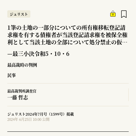
ジュリスト
1筆の土地の一部分についての所有権移転登記請
求権を有する債権者が当該登記請求権を被保全権
利として当該土地の全部について処分禁止の仮処
分命令の申立てをした場合における保全の必要性
—最三小決令和5・10・6
の有無
最高裁時の判例
民事
最高裁判所調査官
一藤 哲志
ジュリスト2024年7月号（1599号）掲載
2024年 6月25日 10:00 公開