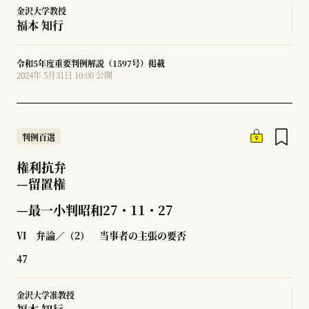
金沢大学教授
福本 知行
令和5年度重要判例解説（1597号）掲載
2024年 5月31日 10:00 公開
判例百選
権利抗弁
—
留置権
—最一小判昭和27・11・27
Ⅵ 弁論／（2） 当事者の主張の要否
47
金沢大学准教授