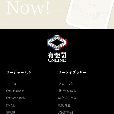
ロージャーナル
ローライブラリー
Topics
ジュリスト
for Business
重要判例解説
for Research
論究ジュリスト
法改正
判例百選
裁判例
民商法雑誌