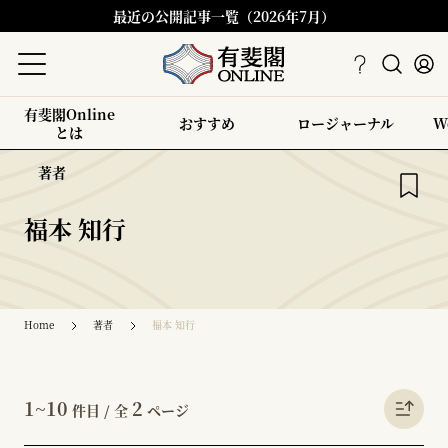
最近の公開記事一覧（2026年7月）
有斐閣Online
おすすめ
ロージャーナル
W
とは
著者
福本 知行
Home
著者
福本 知行
1~10
2
件目 / 全
ページ