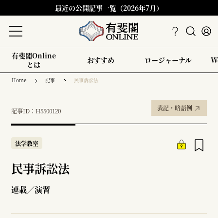
最近の公開記事一覧（2026年7月）
有斐閣Online
おすすめ
ロージャーナル
W
とは
Home
記事
民事訴訟法
表記・略語例
記事ID：H5500120
法学教室
民事訴訟法
連載／演習