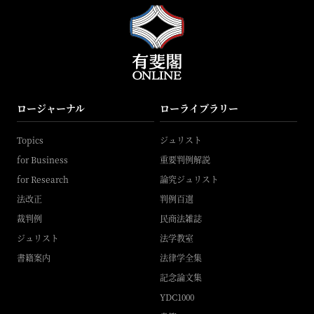
ロージャーナル
ローライブラリー
Topics
ジュリスト
for Business
重要判例解説
for Research
論究ジュリスト
法改正
判例百選
裁判例
民商法雑誌
ジュリスト
法学教室
書籍案内
法律学全集
記念論文集
YDC1000