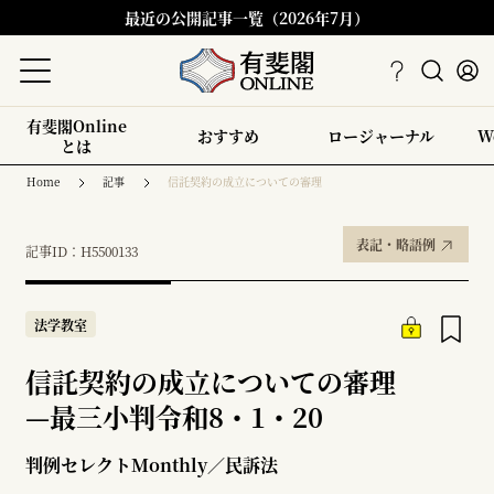
最近の公開記事一覧（2026年7月）
有斐閣Online
おすすめ
ロージャーナル
W
とは
Home
記事
信託契約の成立についての審理
表記・略語例
記事ID：H5500133
法学教室
信託契約の成立についての審理
—
最三小判令和8・1・20
判例セレクトMonthly／民訴法