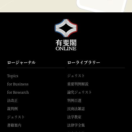
ロージャーナル
ローライブラリー
Topics
ジュリスト
for Business
重要判例解説
for Research
論究ジュリスト
法改正
判例百選
裁判例
民商法雑誌
ジュリスト
法学教室
書籍案内
法律学全集