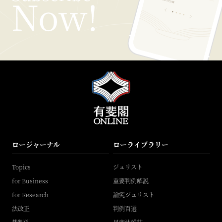
ロージャーナル
ローライブラリー
Topics
ジュリスト
for Business
重要判例解説
for Research
論究ジュリスト
法改正
判例百選