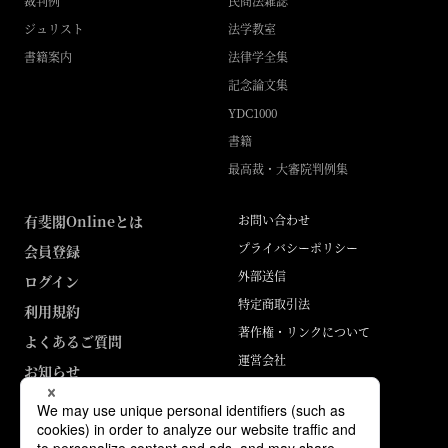
裁判例
民商法雑誌
ジュリスト
法学教室
書籍案内
法律学全集
記念論文集
YDC1000
書籍
最高裁・大審院判例集
有斐閣Onlineとは
お問い合わせ
プライバシーポリシー
会員登録
外部送信
ログイン
特定商取引法
利用規約
著作権・リンクについて
よくあるご質問
運営会社
お知らせ