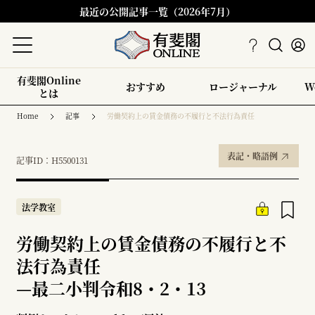
最近の公開記事一覧（2026年7月）
有斐閣Online
おすすめ
ロージャーナル
W
とは
Home
記事
労働契約上の賃金債務の不履行と不法行為責任
表記・略語例
記事ID：H5500131
法学教室
労働契約上の賃金債務の不履行と不
法行為責任
—
最二小判令和8・2・13