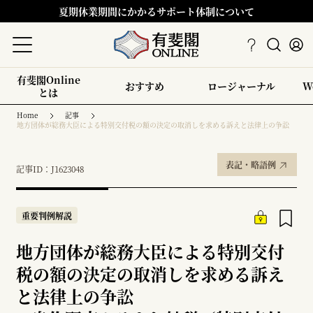
夏期休業期間にかかるサポート体制について
有斐閣Online
おすすめ
ロージャーナル
W
とは
Home
記事
地方団体が総務大臣による特別交付税の額の決定の取消しを求める訴えと法律上の争訟
表記・略語例
記事ID：J1623048
重要判例解説
地方団体が総務大臣による特別交付
税の額の決定の取消しを求める訴え
と法律上の争訟