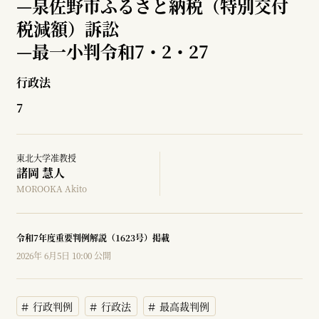
—
泉佐野市ふるさと納税（特別交付
税減額）訴訟
—
最一小判令和7・2・27
行政法
7
東北大学准教授
諸岡 慧人
MOROOKA Akito
令和7年度重要判例解説（1623号）掲載
2026年 6月5日 10:00 公開
行政判例
行政法
最高裁判例