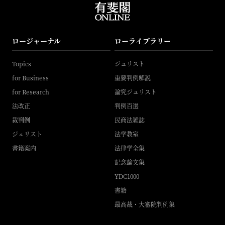
ロージャーナル
ローライブラリー
Topics
ジュリスト
for Business
重要判例解説
for Research
論究ジュリスト
法改正
判例百選
裁判例
民商法雑誌
ジュリスト
法学教室
書籍案内
法律学全集
記念論文集
YDC1000
書籍
最高裁・大審院判例集