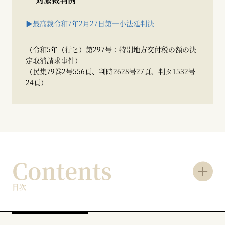
▶最高裁令和7年2月27日第一小法廷判決
（令和5年（行ヒ）第297号：特別地方交付税の額の決
定取消請求事件）
（民集79巻2号556頁、判時2628号27頁、判タ1532号
24頁）
Contents
目次