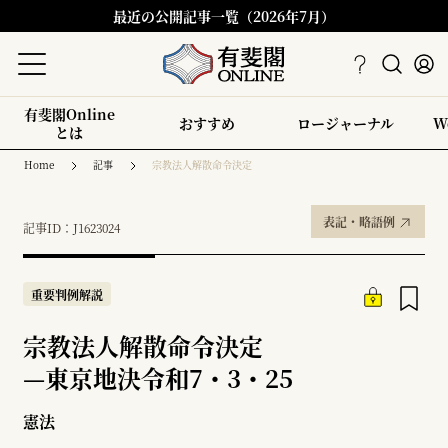
最近の公開記事一覧（2026年7月）
有斐閣Online
おすすめ
ロージャーナル
W
とは
Home
記事
宗教法人解散命令決定
表記・略語例
記事ID：J1623024
重要判例解説
宗教法人解散命令決定
—
東京地決令和7・3・25
憲法