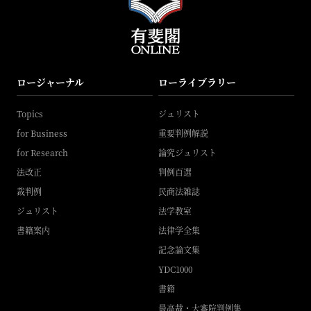
ロージャーナル
ローライブラリー
Topics
ジュリスト
for Business
重要判例解説
for Research
論究ジュリスト
法改正
判例百選
裁判例
民商法雑誌
ジュリスト
法学教室
書籍案内
法律学全集
記念論文集
YDC1000
書籍
最高裁・大審院判例集