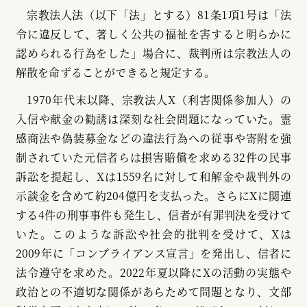
宗教法人法（以下「法」とする）81条1項1号は「法
令に違反して、著しく公共の福祉を害すると明らかに
認められる行為をした」場合に、裁判所は宗教法人の
解散を命ずることができると規定する。
1970年代末以降、宗教法人X（利害関係参加人）の
入信や献金の勧誘は深刻な社会問題になっていた。霊
感商法や偽装募金などの違法行為への従事や寄附を強
制されていた元信者らは損害賠償を求める32件の民事
訴訟を提起し、Xは1559名に対して和解金や裁判外の
示談金を含めて約204億円を支払った。さらにXに関連
する4件の刑事事件も発生し、信者が有罪判決を受けて
いた。このような訴訟や社会的批判を受けて、Xは
2009年に「コンプライアンス宣言」を発出し、信者に
法令遵守を求めた。2022年夏以降にXの活動の実態や
政治との不適切な関係があらためて問題となり、文部