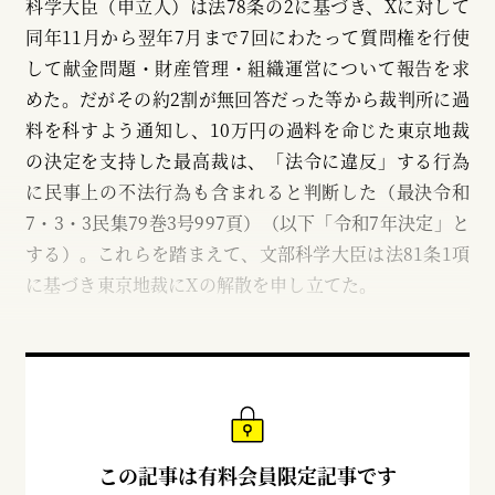
科学大臣（申立人）は法78条の2に基づき、Xに対して
同年11月から翌年7月まで7回にわたって質問権を行使
して献金問題・財産管理・組織運営について報告を求
めた。だがその約2割が無回答だった等から裁判所に過
料を科すよう通知し、10万円の過料を命じた東京地裁
の決定を支持した最高裁は、「法令に違反」する行為
に民事上の不法行為も含まれると判断した（最決令和
7・3・3民集79巻3号997頁）（以下「令和7年決定」と
する）。これらを踏まえて、文部科学大臣は法81条1項
に基づき東京地裁にXの解散を申し立てた。
この記事は有料会員限定記事です