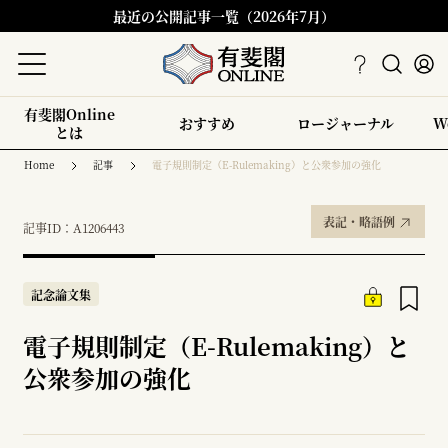
最近の公開記事一覧（2026年7月）
有斐閣Online
おすすめ
ロージャーナル
W
とは
Home
記事
電子規則制定（E-Rulemaking）と公衆参加の強化
表記・略語例
記事ID：A1206443
記念論文集
電子規則制定（E-Rulemaking）と
公衆参加の強化