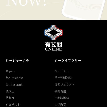
ロージャーナル
ローライブラリー
Topics
ジュリスト
for Business
重要判例解説
for Research
論究ジュリスト
法改正
判例百選
裁判例
民商法雑誌
ジュリスト
法学教室