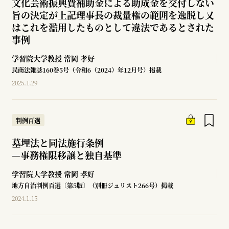
文化芸術振興費補助金による助成金を交付しない
旨の決定が上記理事長の裁量権の範囲を逸脱し又
はこれを濫用したものとして違法であるとされた
事例
学習院大学教授
常岡 孝好
民商法雑誌160巻5号（令和6（2024）年12月号）掲載
2025.1.29
判例百選
墓埋法と同法施行条例
—
事務権限移譲と独自基準
学習院大学教授
常岡 孝好
地方自治判例百選〔第5版〕（別冊ジュリスト266号）掲載
2024.1.15