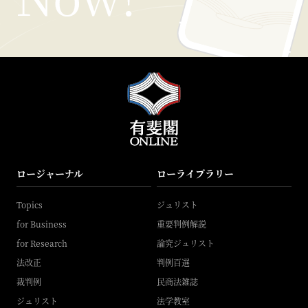
ロージャーナル
ローライブラリー
Topics
ジュリスト
for Business
重要判例解説
for Research
論究ジュリスト
法改正
判例百選
裁判例
民商法雑誌
ジュリスト
法学教室