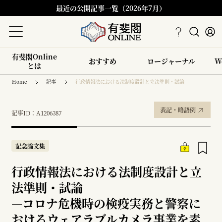
最近の公開記事一覧（2026年7月）
有斐閣Online
おすすめ
ロージャーナル
W
とは
Home
記事
行政情報法における法制度設計と立法準則・試論
表記・略語例
記事ID：A1206387
記念論文集
行政情報法における法制度設計と立
法準則・試論
—
コロナ危機時の検疫実務と警察に
おけるウェアラブルカメラ事業を素