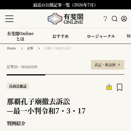
最近の公開記事一覧（2026年7月）
有斐閣Online
おすすめ
ロージャーナル
W
とは
Home
記事
那覇孔子廟撤去訴訟
表記・略語例
記事ID：M1621105
民商法雑誌
那覇孔子廟撤去訴訟
—
最一小判令和7・3・17
判例紹介