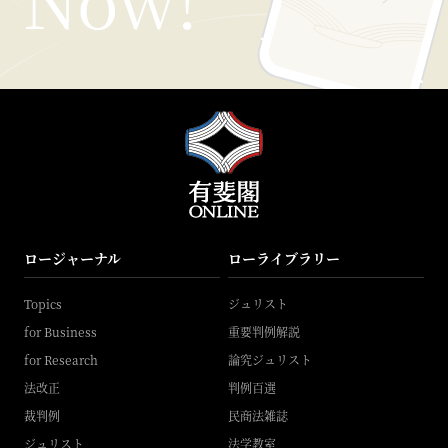
ロージャーナル
ローライブラリー
Topics
ジュリスト
for Business
重要判例解説
for Research
論究ジュリスト
法改正
判例百選
裁判例
民商法雑誌
ジュリスト
法学教室