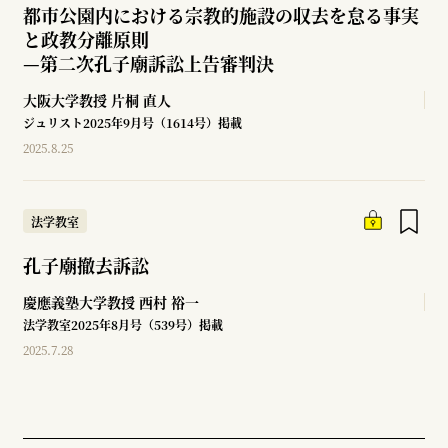
都市公園内における宗教的施設の収去を怠る事実
と政教分離原則
—
第二次孔子廟訴訟上告審判決
大阪大学教授
片桐 直人
ジュリスト2025年9月号（1614号）掲載
2025.8.25
法学教室
孔子廟撤去訴訟
慶應義塾大学教授
西村 裕一
法学教室2025年8月号（539号）掲載
2025.7.28