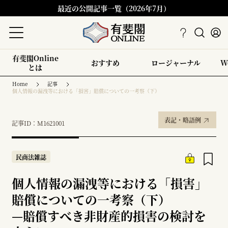
最近の公開記事一覧（2026年7月）
有斐閣Online
おすすめ
ロージャーナル
W
とは
Home
記事
個人情報の漏洩等における「損害」賠償についての一考察（下）
表記・略語例
記事ID：M1621001
民商法雑誌
個人情報の漏洩等における「損害」
賠償についての一考察（下）
—
賠償すべき非財産的損害の検討を