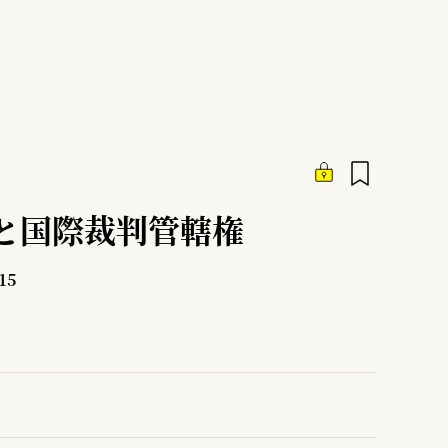
と国際裁判管轄権
15