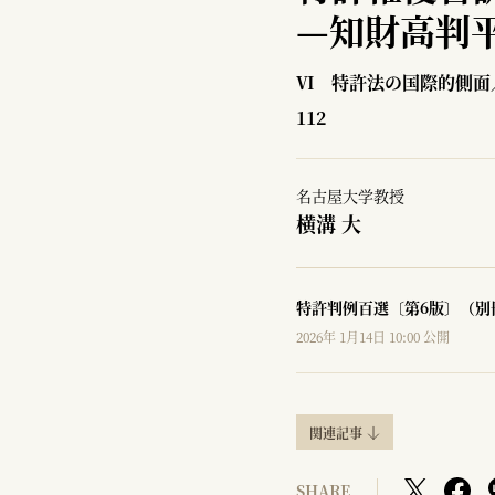
—
知財高判平
Ⅵ 特許法の国際的側面
112
名古屋大学教授
横溝 大
特許判例百選〔第6版〕（別
2026年 1月14日 10:00 公開
関連記事
SHARE