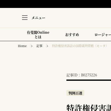
メニュー
有斐閣Online
おすすめ
ロージャ
とは
Home
記事
特許権侵害訴訟の国際裁判管轄〔モータ〕
記事ID：B0275226
判例百選
特許権侵害