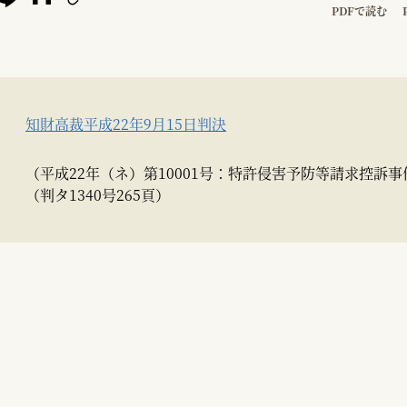
PDFで読む
知財高裁平成22年9月15日判決
（平成22年（ネ）第10001号：特許侵害予防等請求控訴事
（判タ1340号265頁）