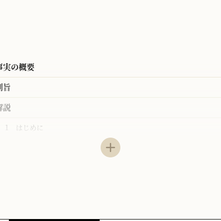
事実の概要
判旨
解説
1 はじめに
2 不法行為に基づく国際裁判管轄
（1）
（2）
3 インターネット上の知的財産権侵害に関する国際裁判管轄