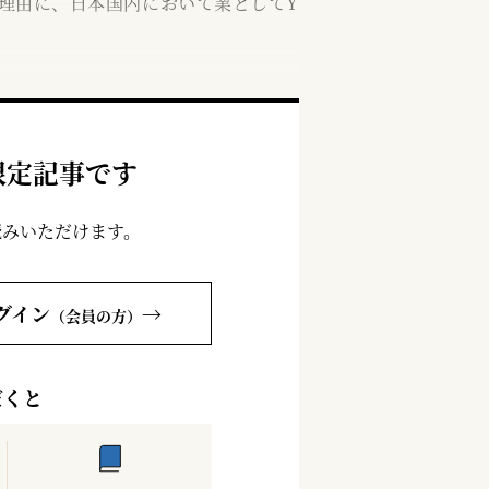
理由に、日本国内において業としてY
限定記事です
読みいただけます。
グイン
→
（会員の方）
だくと