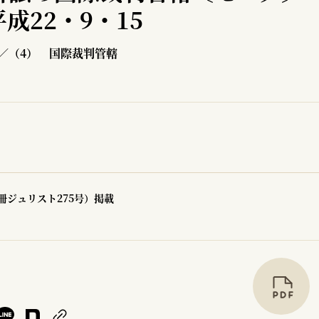
成22・9・15
／（4） 国際裁判管轄
冊ジュリスト275号）掲載