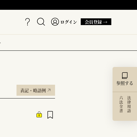
ログイン
会員登録 →
ー
参照する
表記・略語例
六法全書
法律用語