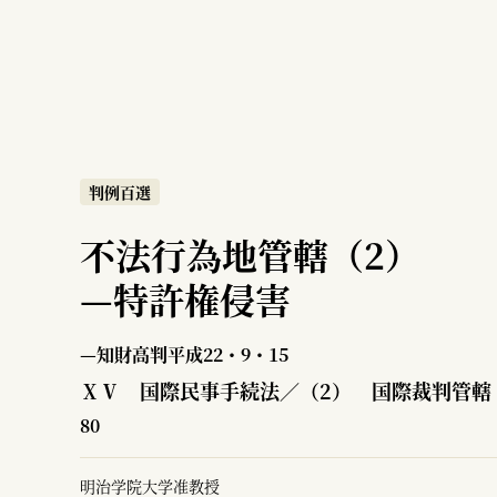
判例百選
不法行為地管轄（2）
—
特許権侵害
—知財高判平成22・9・15
ⅩⅤ 国際民事手続法／（2） 国際裁判管轄
80
明治学院大学准教授