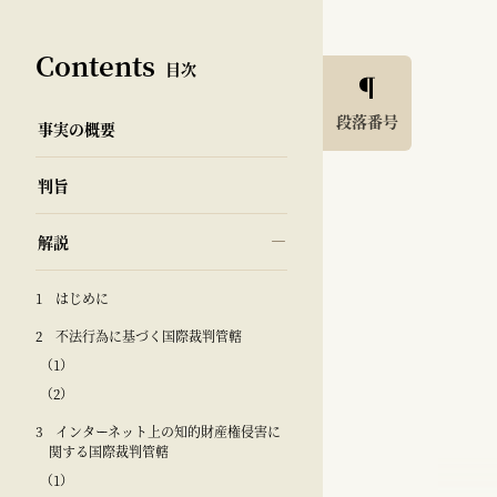
Contents
目次
段落番号
事実の概要
判旨
解説
1 はじめに
2 不法行為に基づく国際裁判管轄
（1）
（2）
3 インターネット上の知的財産権侵害に
関する国際裁判管轄
（1）