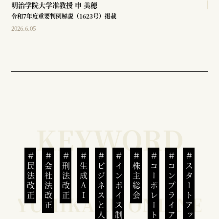
明治学院大学准教授
申 美穂
令和7年度重要判例解説（1623号）掲載
2026.6.05
民法改正
会社法改正
刑法改正
生成AI
ビジネスと人権
インボイス制度
株主総会
コーポレートガバナンス
コンプライアンス
スタートアップ