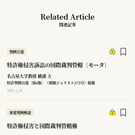
Related Article
関連記事
判例百選
特許権侵害訴訟の国際裁判管轄〔モータ〕
名古屋大学教授
横溝 大
特許判例百選〔第6版〕（別冊ジュリスト275号）掲載
2026.1.14
重要判例解説
特許権侵害と国際裁判管轄権