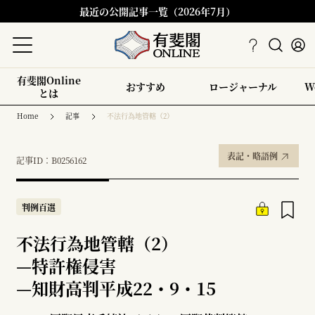
最近の公開記事一覧（2026年7月）
有斐閣Online
おすすめ
ロージャーナル
W
とは
Home
記事
不法行為地管轄（2）
表記・略語例
記事ID：B0256162
判例百選
不法行為地管轄（2）
—
特許権侵害
—
知財高判平成22・9・15