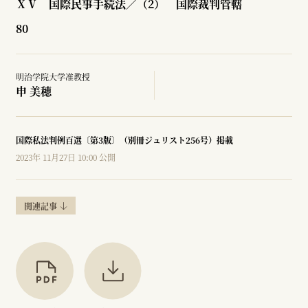
ⅩⅤ 国際民事手続法／（2） 国際裁判管轄
80
明治学院大学准教授
申 美穂
国際私法判例百選〔第3版〕（別冊ジュリスト256号）掲載
2023年 11月27日 10:00 公開
関連記事