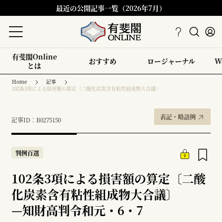
最近の公開記事一覧（2026年7月）
有斐閣Online
おすすめ
ロージャーナル
W
とは
Home
記事
102条3項による損害額の算定〔二酸化炭素含有粘性組成物大合議〕
表記・略語例
記事ID：B0275150
判例百選
102条3項による損害額の算定〔二酸
化炭素含有粘性組成物大合議〕
—
知財高判令和元・6・7