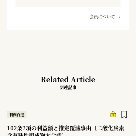
会員について →
Related Article
関連記事
判例百選
102条2項の利益額と推定覆滅事由〔二酸化炭素
含有粘性組成物大合議〕