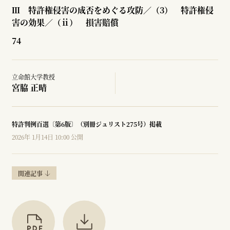
Ⅲ 特許権侵害の成否をめぐる攻防／（3） 特許権侵
害の効果／（ⅱ） 損害賠償
74
立命館大学教授
宮脇 正晴
特許判例百選〔第6版〕（別冊ジュリスト275号）掲載
2026年 1月14日 10:00 公開
関連記事