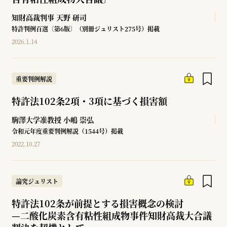
知財高裁判事
天野 研司
特許判例百選〔第6版〕（別冊ジュリスト275号）掲載
2026.1.14
重要判例解説
特許法102条2項・3項に基づく損害額
駒澤大学准教授
小嶋 崇弘
令和元年度重要判例解説（1544号）掲載
2022.10.27
論究ジュリスト
特許法102条が前提とする損害概念の検討
—
二酸化炭素含有粘性組成物事件知財高裁大合議