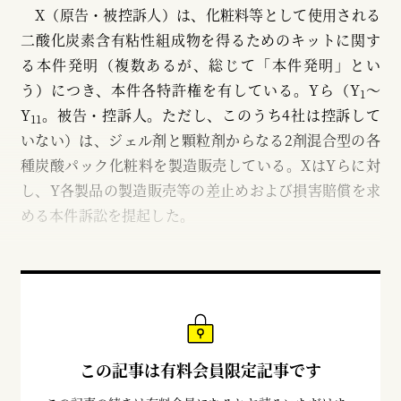
X（原告・被控訴人）は、化粧料等として使用される
二酸化炭素含有粘性組成物を得るためのキットに関す
る本件発明（複数あるが、総じて「本件発明」とい
う）につき、本件各特許権を有している。Yら（Y
～
1
Y
。被告・控訴人。ただし、このうち4社は控訴して
11
いない）は、ジェル剤と顆粒剤からなる2剤混合型の各
種炭酸パック化粧料を製造販売している。XはYらに対
し、Y各製品の製造販売等の差止めおよび損害賠償を求
める本件訴訟を提起した。
この記事は有料会員限定記事です