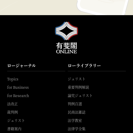
ロージャーナル
ローライブラリー
Topics
ジュリスト
for Business
重要判例解説
for Research
論究ジュリスト
法改正
判例百選
裁判例
民商法雑誌
ジュリスト
法学教室
書籍案内
法律学全集