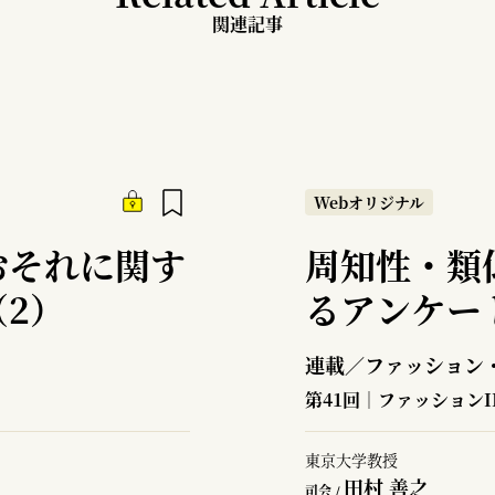
関連記事
Webオリジナル
おそれに関す
周知性・類
2）
るアンケー
連載／ファッション
第41回｜ファッション
東京大学教授
田村 善之
司会 /