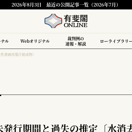
2026年8月3日
最近の公開記事一覧（2026年7月）
裁判例の
ーナル
Webオリジナル
ローライブラリ
速報・解説
去性書画用墨汁組成物〕
未発行期間と過失の推定〔水消