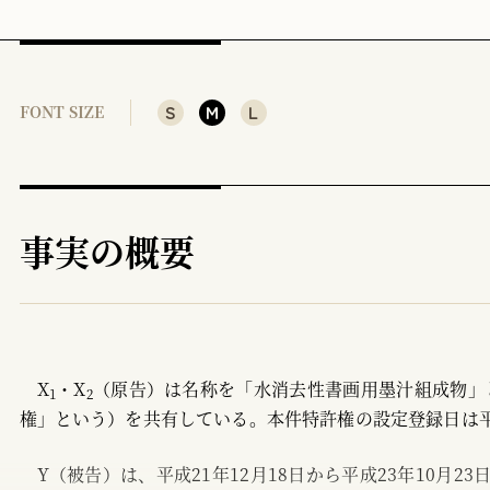
参考文献
S
M
L
FONT SIZE
事実の概要
X
・X
（原告）は名称を「水消去性書画用墨汁組成物」
1
2
権」という）を共有している。本件特許権の設定登録日は平成
Y（被告）は、平成21年12月18日から平成23年10月