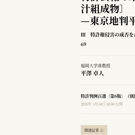
汁組成物〕
—
東京地判平
Ⅲ 特許権侵害の成否を
69
福岡大学准教授
平澤 卓人
特許判例百選〔第6版〕（別
2026年 1月14日 10:00 公開
関連記事