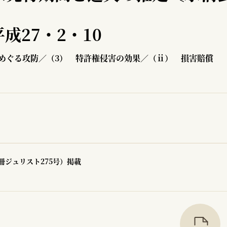
成27・2・10
めぐる攻防／（3） 特許権侵害の効果／（ⅱ） 損害賠償
冊ジュリスト275号）掲載