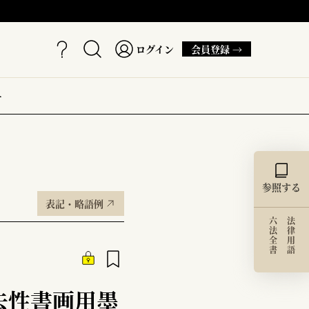
ログイン
会員登録 →
ー
参照する
表記・略語例
六法全書
法律用語
去性書画用墨