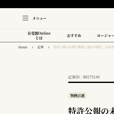
メニュー
有斐閣Online
おすすめ
ロージャ
とは
Home
記事
特許公報の未発行期間と過失の推定〔水消
記事ID：B0275140
判例百選
特許公報の