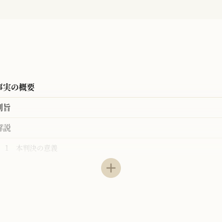
事実の概要
判旨
解説
1 本判決の意義
2 特許法103条の意義とその適用
3 公報発行前の行為についての裁判例
4 学説と検討