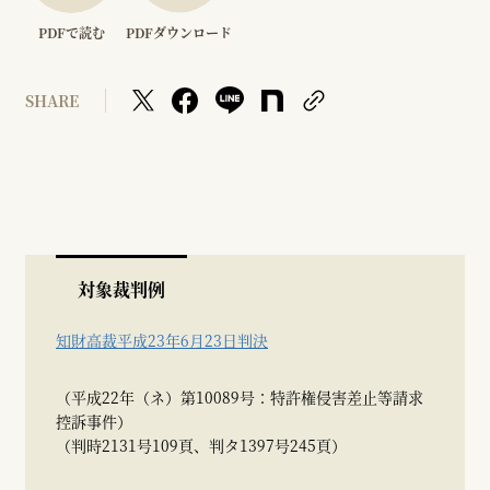
PDFで読む
PDFダウンロード
SHARE
対象裁判例
知財高裁平成23年6月23日判決
（平成22年（ネ）第10089号：特許権侵害差止等請求
控訴事件）
（判時2131号109頁、判タ1397号245頁）