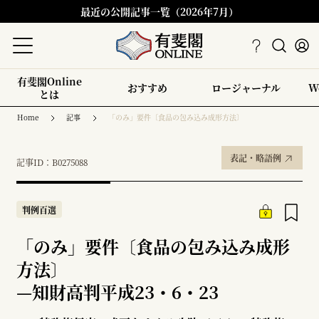
最近の公開記事一覧（2026年7月）
有斐閣Online
おすすめ
ロージャーナル
W
とは
Home
記事
「のみ」要件〔食品の包み込み成形方法〕
表記・略語例
記事ID：B0275088
判例百選
「のみ」要件〔食品の包み込み成形
方法〕
—
知財高判平成23・6・23