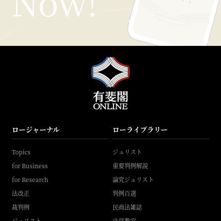
ロージャーナル
ローライブラリー
Topics
ジュリスト
for Business
重要判例解説
for Research
論究ジュリスト
法改正
判例百選
裁判例
民商法雑誌
ジュリスト
法学教室