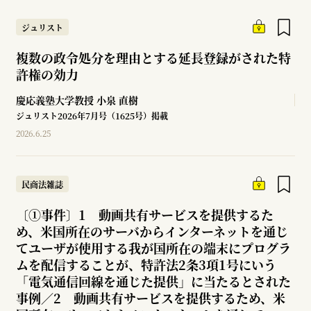
ジュリスト
複数の政令処分を理由とする延長登録がされた特
許権の効力
慶応義塾大学教授
小泉 直樹
ジュリスト2026年7月号（1625号）掲載
2026.6.25
民商法雑誌
〔①事件〕1 動画共有サービスを提供するた
め、米国所在のサーバからインターネットを通じ
てユーザが使用する我が国所在の端末にプログラ
ムを配信することが、特許法2条3項1号にいう
「電気通信回線を通じた提供」に当たるとされた
事例／2 動画共有サービスを提供するため、米