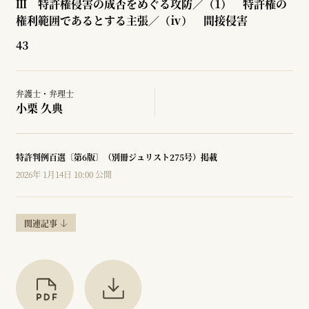
Ⅲ 特許権侵害の成否をめぐる攻防／（1） 特許権の
権利範囲であるとする主張／（ⅳ） 間接侵害
43
弁護士・弁理士
小栗 久典
特許判例百選〔第6版〕（別冊ジュリスト275号）掲載
2026年 1月14日 10:00 公開
関連記事