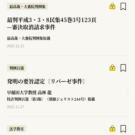
最高裁・大審院判例集
最判平成3・3・8民集45巻3号123頁
—
審決取消請求事件
最高裁・大審院判例集収載
2025.12.23
判例百選
発明の要旨認定〔リパーゼ事件〕
早稲田大学教授
高林 龍
特許判例百選〔第5版〕（別冊ジュリスト244号）掲載
2023.11.27
法学教室