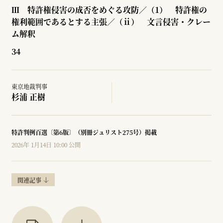
Ⅲ 特許権侵害の成否をめぐる攻防／（1） 特許権の
権利範囲であるとする主張／（ⅱ） 文言侵害・クレー
ム解釈
34
東京地裁判事
杉浦 正樹
特許判例百選〔第6版〕（別冊ジュリスト275号）掲載
2026年 1月14日 10:00 公開
関連記事