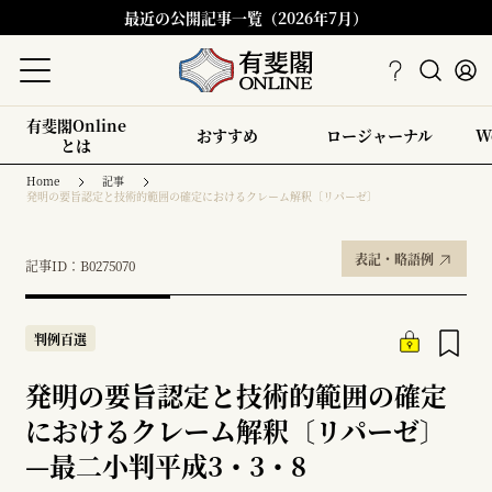
最近の公開記事一覧（2026年7月）
有斐閣Online
おすすめ
ロージャーナル
W
とは
Home
記事
発明の要旨認定と技術的範囲の確定におけるクレーム解釈〔リパーゼ〕
表記・略語例
記事ID：B0275070
判例百選
発明の要旨認定と技術的範囲の確定
におけるクレーム解釈〔リパーゼ〕
—
最二小判平成3・3・8