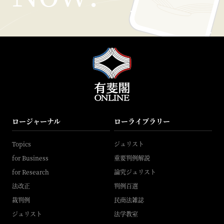
ロージャーナル
ローライブラリー
Topics
ジュリスト
for Business
重要判例解説
for Research
論究ジュリスト
法改正
判例百選
裁判例
民商法雑誌
ジュリスト
法学教室