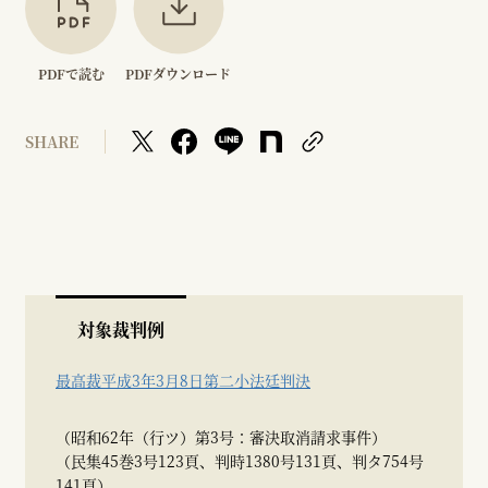
PDFで読む
PDFダウンロード
SHARE
対象裁判例
最高裁平成3年3月8日第二小法廷判決
（昭和62年（行ツ）第3号：審決取消請求事件）
（民集45巻3号123頁、判時1380号131頁、判タ754号
141頁）