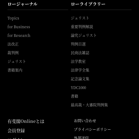
ロージャーナル
ローライブラリー
Topics
ジュリスト
for Business
重要判例解説
for Research
論究ジュリスト
法改正
判例百選
裁判例
民商法雑誌
ジュリスト
法学教室
書籍案内
法律学全集
記念論文集
YDC1000
書籍
最高裁・大審院判例集
有斐閣Onlineとは
お問い合わせ
プライバシーポリシー
会員登録
外部送信