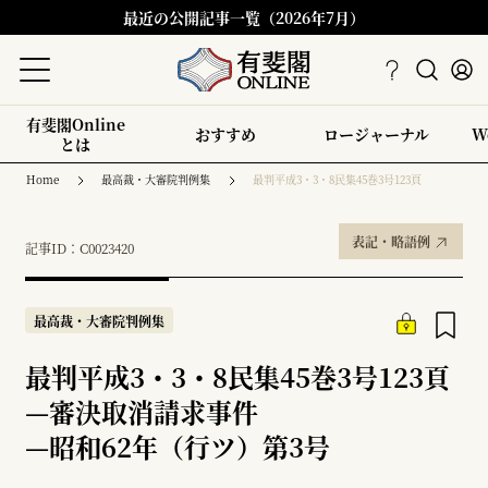
最近の公開記事一覧（2026年7月）
有斐閣Online
おすすめ
ロージャーナル
W
とは
Home
最高裁・大審院判例集
最判平成3・3・8民集45巻3号123頁
表記・略語例
記事ID：C0023420
最高裁・大審院判例集
最判平成3・3・8民集45巻3号123頁
—
審決取消請求事件
—
昭和62年（行ツ）第3号