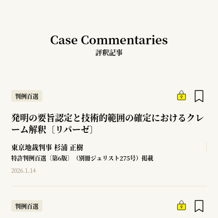
Case Commentaries
評釈記事
判例百選
発明の要旨認定と技術的範囲の確定におけるクレ
ーム解釈〔リパーゼ〕
東京地裁判事
杉浦 正樹
特許判例百選〔第6版〕（別冊ジュリスト275号）掲載
2026.1.14
判例百選