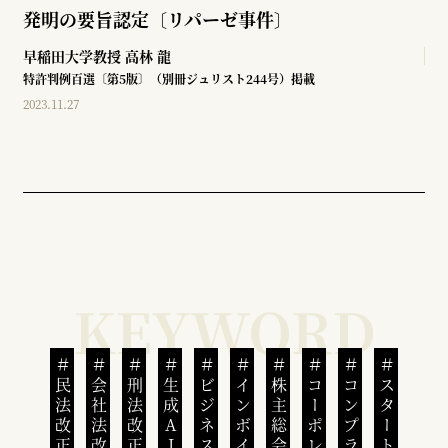
発明の要旨認定〔リパーゼ事件〕
早稲田大学教授
高林 龍
特許判例百選〔第5版〕（別冊ジュリスト244号）掲載
2023.11.27
民法改正
会社法改正
刑法改正
生成AI
ビジネスと人権
インボイス制度
株主総会
スタートアップ