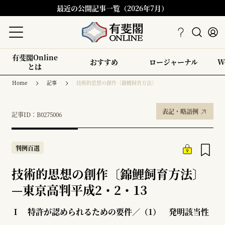
最近の公開記事一覧（2026年7月）
有斐閣Online
おすすめ
ロージャーナル
W
とは
Home
記事
技術的思想の創作〔錦鯉飼育方法〕
表記・略語例
記事ID：B0275006
判例百選
技術的思想の創作〔錦鯉飼育方法〕
—
東京高判平成2・2・13
Ⅰ 特許が認められるための要件／（1） 発明該当性