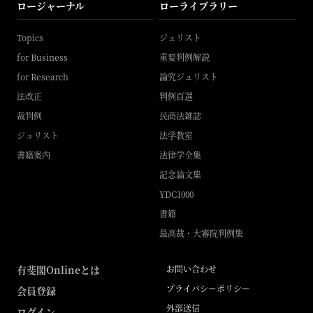
ロージャーナル
ローライブラリー
Topics
ジュリスト
for Business
重要判例解説
for Research
論究ジュリスト
法改正
判例百選
裁判例
民商法雑誌
ジュリスト
法学教室
書籍案内
法律学全集
記念論文集
YDC1000
書籍
最高裁・大審院判例集
有斐閣Onlineとは
お問い合わせ
プライバシーポリシー
会員登録
外部送信
ログイン