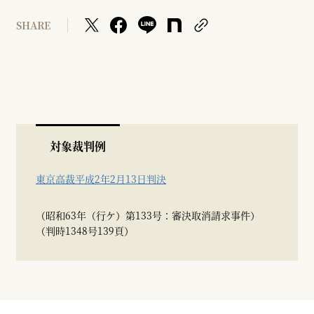
SHARE
対象裁判例
東京高裁平成2年2月13日判決
（昭和63年（行ケ）第133号：審決取消請求事件）
（判時1348号139頁）