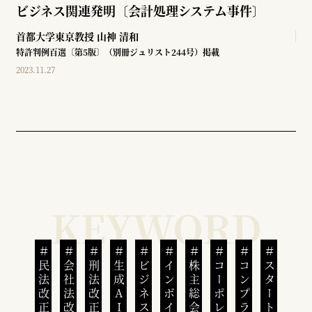
ビジネス関連発明〔会計処理システム事件〕
首都大学東京教授
山神 清和
特許判例百選〔第5版〕（別冊ジュリスト244号）掲載
2023.11.27
民法改正
会社法改正
刑法改正
生成AI
ビジネスと人権
インボイス制度
株主総会
スタートアップ