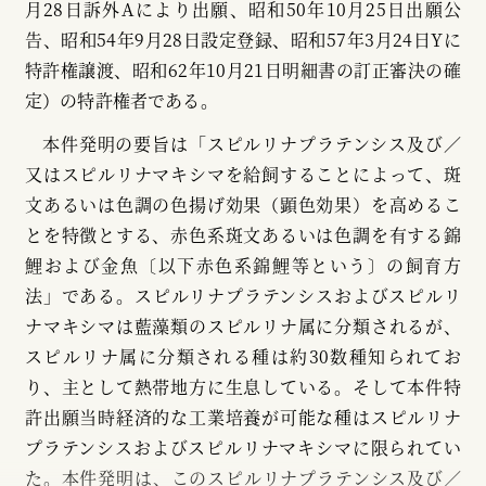
月28日訴外Aにより出願、昭和50年10月25日出願公
告、昭和54年9月28日設定登録、昭和57年3月24日Yに
特許権譲渡、昭和62年10月21日明細書の訂正審決の確
定）の特許権者である。
本件発明の要旨は「スピルリナプラテンシス及び／
又はスピルリナマキシマを給飼することによって、斑
文あるいは色調の色揚げ効果（顕色効果）を高めるこ
とを特徴とする、赤色系斑文あるいは色調を有する錦
鯉および金魚〔以下赤色系錦鯉等という〕の飼育方
法」である。スピルリナプラテンシスおよびスピルリ
ナマキシマは藍藻類のスピルリナ属に分類されるが、
スピルリナ属に分類される種は約30数種知られてお
り、主として熱帯地方に生息している。そして本件特
許出願当時経済的な工業培養が可能な種はスピルリナ
プラテンシスおよびスピルリナマキシマに限られてい
た。本件発明は、このスピルリナプラテンシス及び／