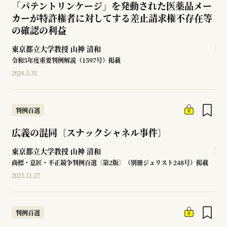
「パテントリンケージ」を発動された医薬品メー
カーが特許権者に対してする差止請求権不存在等
の確認の利益
東京都立大学教授
山神 清和
令和5年度重要判例解説（1597号）掲載
2024.5.31
判例百選
広義の混同〔スナックシャネル事件〕
東京都立大学教授
山神 清和
商標・意匠・不正競争判例百選〔第2版〕（別冊ジュリスト248号）掲載
2023.11.27
判例百選