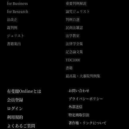
for Business
重要判例解説
for Research
論究ジュリスト
法改正
判例百選
裁判例
民商法雑誌
ジュリスト
法学教室
書籍案内
法律学全集
記念論文集
YDC1000
書籍
最高裁・大審院判例集
有斐閣Onlineとは
お問い合わせ
プライバシーポリシー
会員登録
外部送信
ログイン
特定商取引法
利用規約
著作権・リンクについて
よくあるご質問