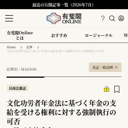
最近の公開記事一覧（2026年7月）
有斐閣Online
おすすめ
ロージャーナル
W
とは
Home
記事
文化功労者年金法に基づく年金の支給を受ける権利に対する強制執行の可否
表記・略語例
記事ID：M1614146
民商法雑誌
文化功労者年金法に基づく年金の支
給を受ける権利に対する強制執行の
可否