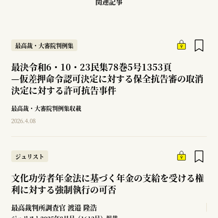
関連記事
最高裁・大審院判例集
最決令和6・10・23民集78巻5号1353頁
—
仮差押命令認可決定に対する保全抗告審の取消
決定に対する許可抗告事件
最高裁・大審院判例集収載
2026.4.08
ジュリスト
文化功労者年金法に基づく年金の支給を受ける権
利に対する強制執行の可否
最高裁判所調査官
渡邉 隆浩