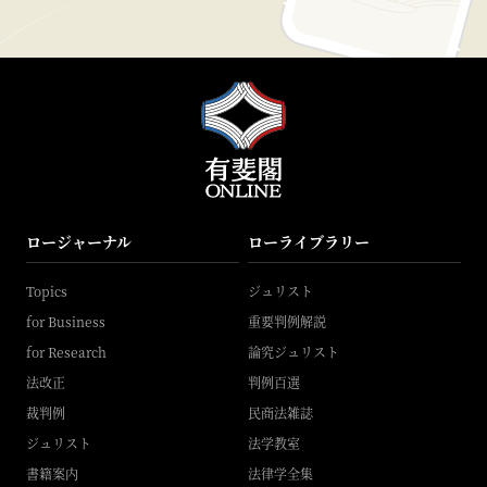
ロージャーナル
ローライブラリー
Topics
ジュリスト
for Business
重要判例解説
for Research
論究ジュリスト
法改正
判例百選
裁判例
民商法雑誌
ジュリスト
法学教室
書籍案内
法律学全集