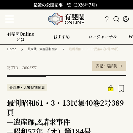
最近の公開記事一覧（2026年7月）
有斐閣Online
おすすめ
ロージャーナル
W
とは
Home
最高裁・大審院判例集
最判昭和61・3・13民集40巻2号389頁
表記・略語例
記事ID：C0023277
最高裁・大審院判例集
最判昭和61・3・13民集40巻2号389
頁
—
遺産確認請求事件
—
昭和57年（オ）第184号