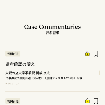
Case Commentaries
評釈記事
判例百選
遺産確認の訴え
大阪公立大学准教授
岡成 玄太
民事訴訟法判例百選〔第6版〕（別冊ジュリスト265号）掲載
2023.11.27
判例百選