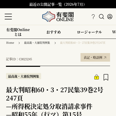
最近の公開記事一覧（2026年7月）
有斐閣Online
おすすめ
ロージャーナル
W
とは
Home
最高裁・大審院判例集
最大判昭和60・3・27民集39巻2号247頁
表記・略語例
記事ID：C0023245
最高裁・大審院判例集
最大判昭和60・3・27民集39巻2号
247頁
—
所得税決定処分取消請求事件
—
昭和55年（行ツ）第15号