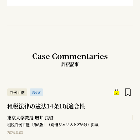
Case Commentaries
評釈記事
New
判例百選
租税法律の憲法14条1項適合性
東京大学教授
増井 良啓
租税判例百選〔第8版〕（別冊ジュリスト276号）掲載
2026.8.03