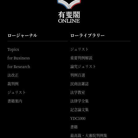
ロージャーナル
ローライブラリー
Topics
ジュリスト
for Business
重要判例解説
for Research
論究ジュリスト
法改正
判例百選
裁判例
民商法雑誌
ジュリスト
法学教室
書籍案内
法律学全集
記念論文集
YDC1000
書籍
最高裁・大審院判例集