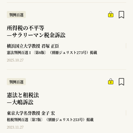
判例百選
所得税の不平等
—
サラリーマン税金訴訟
横浜国立大学教授
君塚 正臣
憲法判例百選Ⅰ〔第8版〕（別冊ジュリスト273号）掲載
2025.10.27
判例百選
憲法と租税法
—
大嶋訴訟
東京大学名誉教授
金子 宏
租税判例百選〔第7版〕（別冊ジュリスト253号）掲載
2023.11.27