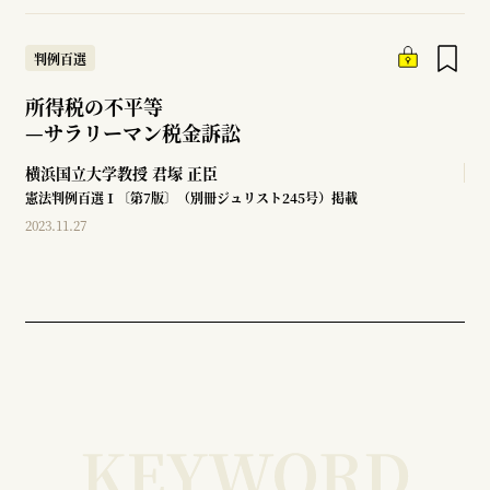
判例百選
所得税の不平等
—
サラリーマン税金訴訟
横浜国立大学教授
君塚 正臣
憲法判例百選Ⅰ〔第7版〕（別冊ジュリスト245号）掲載
2023.11.27